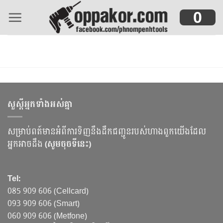
Skip
0
to
content
សួស្ដីអ្នកទាំងអស់គ្នា
សម្រាប់ពត៍មានអំពីការទិញនឹងដឹកជញ្ជូនរបស់ហាងពួកយើងដែល
អ្នកអាចដឹង
(សូមចុចទីនេះ)
Tel:
085 909 606 (Cellcard)
093 909 606 (Smart)
060 909 606 (Metfone)