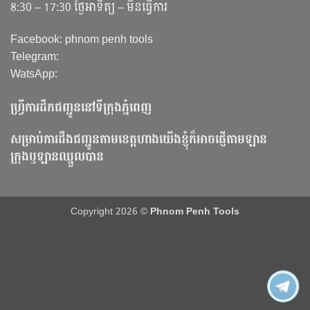
8:30 – 17:30 ថ្ងៃអាទិត្យ – មិនធ្វើការ
Facebook: phnom penh tools
Telegram:
WatsApp:
ហ្វ្រីការដឹកជញ្ជូននៅទីក្រុងភ្នំពេញ
សម្រាប់ការដឹងជញ្ជូនតាមខេត្តហាងយើងខ្ញុំក៏អាចផ្ញើតាមឡាន
ក្រុងឬឡានឈ្នួលបាន
Copyright 2026 ©
Phnom Penh Tools