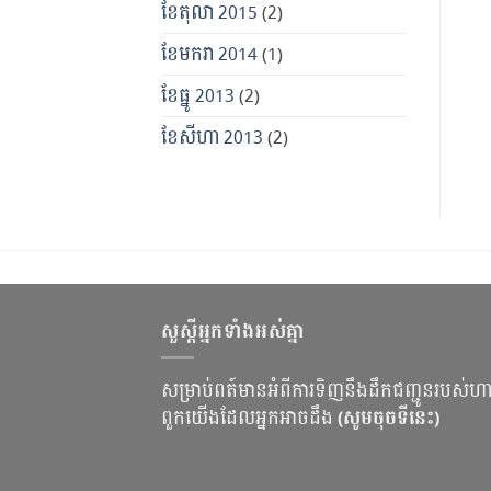
ខែ​តុលា 2015
(2)
ខែ​មករា 2014
(1)
ខែ​ធ្នូ 2013
(2)
ខែ​សីហា 2013
(2)
សួស្ដីអ្នកទាំងអស់គ្នា
សម្រាប់ពត៍មានអំពីការទិញនឹងដឹកជញ្ជូនរបស់ហ
ពួកយើងដែលអ្នកអាចដឹង
(សូមចុចទីនេះ)