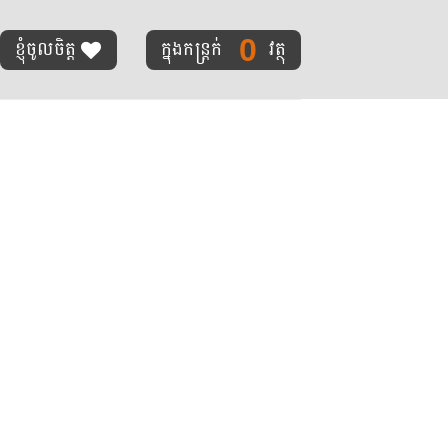
0
ខ្ញុំចូលចិត្ត
ក្នុងកន្ត្រក់
វត្ថុ