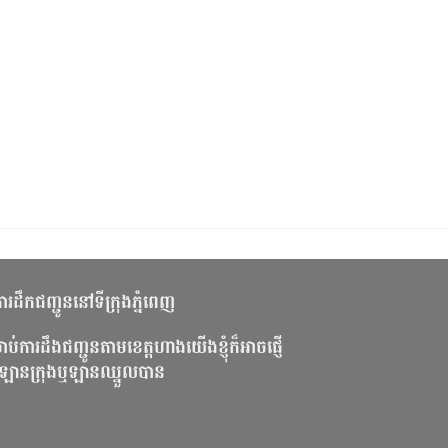
រីការដឹកជញ្ជូននៅទីក្រុងភ្នំពេញ
ាប់ការដឹងជញ្ជូនតាមខេត្តហាងយើងខ្ញុំក៏អាចផ្ញើ
ឡានក្រុងឬឡានឈ្នួលបាន