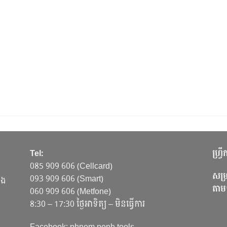
Tel:
ហ្វ្
085 909 606 (Cellcard)
សម្រ
093 909 606 (Smart)
ាង
តាម
060 909 606 (Metfone)
8:30 – 17:30 ថ្ងៃអាទិត្យ – មិនធ្វើការ
Facebook: phnom penh tools