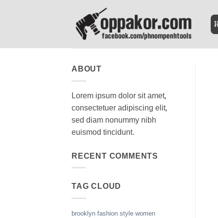
Skip
to
អ
content
ABOUT
Lorem ipsum dolor sit amet,
consectetuer adipiscing elit,
sed diam nonummy nibh
euismod tincidunt.
RECENT COMMENTS
TAG CLOUD
brooklyn
fashion
style
women