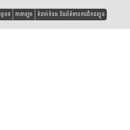
ត្ថបទ
កាតាឡុក
ទំនាក់ទំនង និងព័ត៌មានការដឹកជញ្ជូន