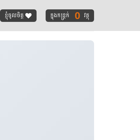
0
ខ្ញុំចូលចិត្ត
ក្នុងកន្ត្រក់
វត្ថុ