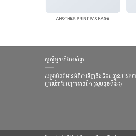
POSTER PRINT
ANOTHER PRINT PACKAGE
សួស្ដីអ្នកទាំងអស់គ្នា
សម្រាប់ពត៍មានអំពីការទិញនឹងដឹកជញ្ជូនរបស់ហ
ពួកយើងដែលអ្នកអាចដឹង
(សូមចុចទីនេះ)