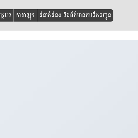
ត្ថបទ
កាតាឡុក
ទំនាក់ទំនង និងព័ត៌មានការដឹកជញ្ជូន