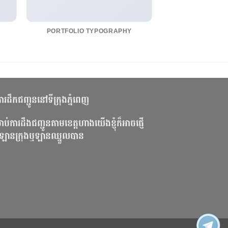
PORTFOLIO TYPOGRAPHY
រីការដឹកជញ្ជូននៅទីក្រុងភ្នំពេញ
ាប់ការដឹងជញ្ជូនតាមខេត្តហាងយើងខ្ញុំក៏អាចផ្ញើ
ឡានក្រុងឬឡានឈ្នួលបាន