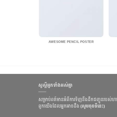
AWESOME PENCIL POSTER
សួស្ដីអ្នកទាំងអស់គ្នា
សម្រាប់ពត៍មានអំពីការទិញនឹងដឹកជញ្ជូនរបស់ហ
ពួកយើងដែលអ្នកអាចដឹង
(សូមចុចទីនេះ)