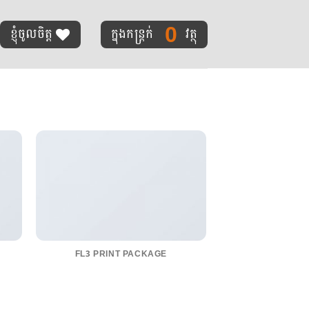
0
ខ្ញុំចូលចិត្ត
ក្នុងកន្ត្រក់
វត្ថុ
FL3 PRINT PACKAGE