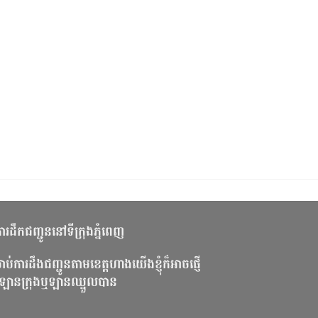
រីការដឹកជញ្ជូននៅទីក្រុងភ្នំពេញ
ាប់ការដឹងជញ្ជូនតាមខេត្តហាងយើងខ្ញុំក៏អាចផ្ញើ
ឡានក្រុងឬឡានឈ្នួលបាន