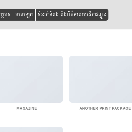
ត្ថបទ
កាតាឡុក
ទំនាក់ទំនង និងព័ត៌មានការដឹកជញ្ជូន
MAGAZINE
ANOTHER PRINT PACKAGE