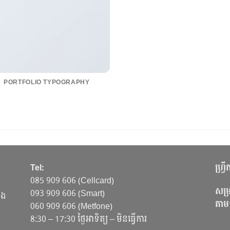
PORTFOLIO TYPOGRAPHY
Tel:
ហ្វ្
085 909 606 (Cellcard)
សម្រ
093 909 606 (Smart)
ាង
តាម
060 909 606 (Metfone)
8:30 – 17:30 ថ្ងៃអាទិត្យ – មិនធ្វើការ