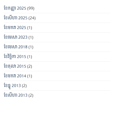
ខែ​កញ្ញា 2025
(99)
ខែ​សីហា 2025
(24)
ខែ​មករា 2025
(1)
ខែ​មេសា 2023
(1)
ខែ​មេសា 2018
(1)
ខែ​វិច្ឆិកា 2015
(1)
ខែ​តុលា 2015
(2)
ខែ​មករា 2014
(1)
ខែ​ធ្នូ 2013
(2)
ខែ​សីហា 2013
(2)