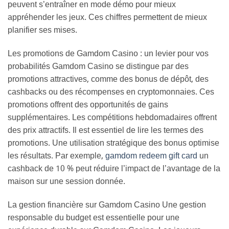
peuvent s’entraîner en mode démo pour mieux
appréhender les jeux. Ces chiffres permettent de mieux
planifier ses mises.
Les promotions de Gamdom Casino : un levier pour vos
probabilités Gamdom Casino se distingue par des
promotions attractives, comme des bonus de dépôt, des
cashbacks ou des récompenses en cryptomonnaies. Ces
promotions offrent des opportunités de gains
supplémentaires. Les compétitions hebdomadaires offrent
des prix attractifs. Il est essentiel de lire les termes des
promotions. Une utilisation stratégique des bonus optimise
les résultats. Par exemple,
gamdom redeem gift card
un
cashback de 10 % peut réduire l’impact de l’avantage de la
maison sur une session donnée.
La gestion financière sur Gamdom Casino Une gestion
responsable du budget est essentielle pour une