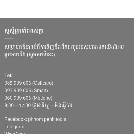
សួស្ដីអ្នកទាំងអស់គ្នា
សម្រាប់ពត៍មានអំពីការទិញនឹងដឹកជញ្ជូនរបស់ហាងពួកយើងដែល
អ្នកអាចដឹង
(សូមចុចទីនេះ)
Tel:
085 909 606 (Cellcard)
093 909 606 (Smart)
060 909 606 (Metfone)
8:30 – 17:30 ថ្ងៃអាទិត្យ – មិនធ្វើការ
Facebook: phnom penh tools
Telegram: