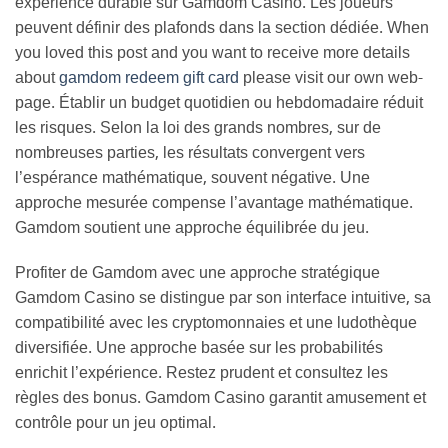
expérience durable sur Gamdom Casino. Les joueurs
peuvent définir des plafonds dans la section dédiée. When
you loved this post and you want to receive more details
about
gamdom redeem gift card
please visit our own web-
page. Établir un budget quotidien ou hebdomadaire réduit
les risques. Selon la loi des grands nombres, sur de
nombreuses parties, les résultats convergent vers
l’espérance mathématique, souvent négative. Une
approche mesurée compense l’avantage mathématique.
Gamdom soutient une approche équilibrée du jeu.
Profiter de Gamdom avec une approche stratégique
Gamdom Casino se distingue par son interface intuitive, sa
compatibilité avec les cryptomonnaies et une ludothèque
diversifiée. Une approche basée sur les probabilités
enrichit l’expérience. Restez prudent et consultez les
règles des bonus. Gamdom Casino garantit amusement et
contrôle pour un jeu optimal.