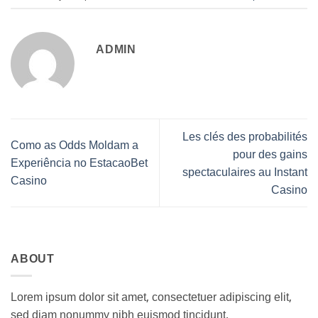
ADMIN
Les clés des probabilités
Como as Odds Moldam a
pour des gains
Experiência no EstacaoBet
spectaculaires au Instant
Casino
Casino
ABOUT
Lorem ipsum dolor sit amet, consectetuer adipiscing elit,
sed diam nonummy nibh euismod tincidunt.