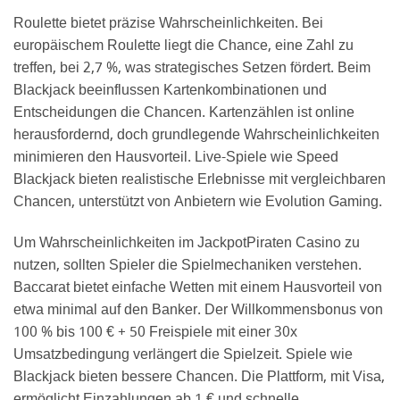
Roulette bietet präzise Wahrscheinlichkeiten. Bei
europäischem Roulette liegt die Chance, eine Zahl zu
treffen, bei 2,7 %, was strategisches Setzen fördert. Beim
Blackjack beeinflussen Kartenkombinationen und
Entscheidungen die Chancen. Kartenzählen ist online
herausfordernd, doch grundlegende Wahrscheinlichkeiten
minimieren den Hausvorteil. Live-Spiele wie Speed
Blackjack bieten realistische Erlebnisse mit vergleichbaren
Chancen, unterstützt von Anbietern wie Evolution Gaming.
Um Wahrscheinlichkeiten im JackpotPiraten Casino zu
nutzen, sollten Spieler die Spielmechaniken verstehen.
Baccarat bietet einfache Wetten mit einem Hausvorteil von
etwa minimal auf den Banker. Der Willkommensbonus von
100 % bis 100 € + 50 Freispiele mit einer 30x
Umsatzbedingung verlängert die Spielzeit. Spiele wie
Blackjack bieten bessere Chancen. Die Plattform, mit Visa,
ermöglicht Einzahlungen ab 1 € und schnelle