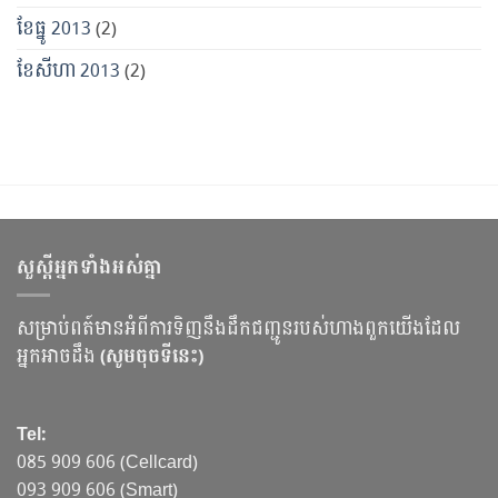
ខែ​ធ្នូ 2013
(2)
ខែ​សីហា 2013
(2)
សួស្ដីអ្នកទាំងអស់គ្នា
សម្រាប់ពត៍មានអំពីការទិញនឹងដឹកជញ្ជូនរបស់ហាងពួកយើងដែល
អ្នកអាចដឹង
(សូមចុចទីនេះ)
Tel:
085 909 606 (Cellcard)
093 909 606 (Smart)