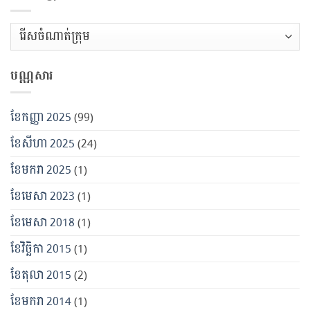
ចំណាត់
ក្រុម
បណ្ណសារ
ខែ​កញ្ញា 2025
(99)
ខែ​សីហា 2025
(24)
ខែ​មករា 2025
(1)
ខែ​មេសា 2023
(1)
ខែ​មេសា 2018
(1)
ខែ​វិច្ឆិកា 2015
(1)
ខែ​តុលា 2015
(2)
ខែ​មករា 2014
(1)