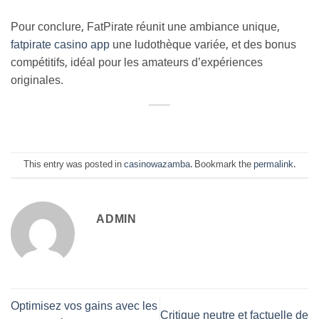
Pour conclure, FatPirate réunit une ambiance unique,
fatpirate casino app
une ludothèque variée, et des bonus
compétitifs, idéal pour les amateurs d’expériences
originales.
This entry was posted in
casinowazamba
. Bookmark the
permalink
.
ADMIN
Optimisez vos gains avec les
Critique neutre et factuelle de