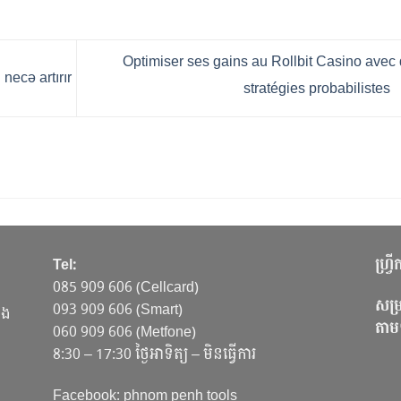
Optimiser ses gains au Rollbit Casino avec
necə artırır
stratégies probabilistes
Tel:
ហ្វ្
085 909 606 (Cellcard)
សម្រ
093 909 606 (Smart)
ាង
តាម
060 909 606 (Metfone)
8:30 – 17:30 ថ្ងៃអាទិត្យ – មិនធ្វើការ
Facebook: phnom penh tools