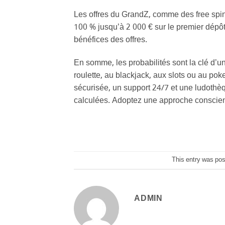
Les offres du GrandZ, comme des free spi
100 % jusqu’à 2 000 € sur le premier dépôt
bénéfices des offres.
En somme, les probabilités sont la clé d’u
roulette, au blackjack, aux slots ou au pok
sécurisée, un support 24/7 et une ludothèq
calculées. Adoptez une approche conscient
This entry was pos
ADMIN