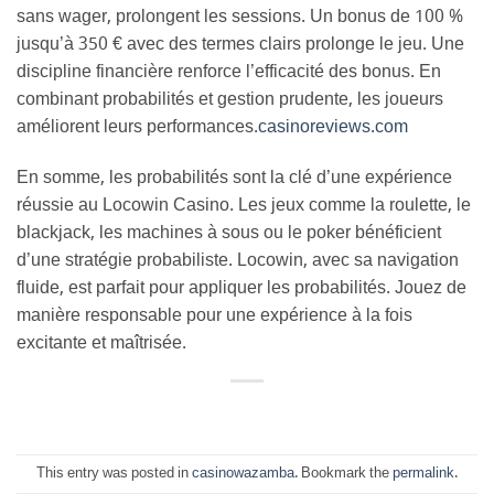
sans wager, prolongent les sessions. Un bonus de 100 %
jusqu’à 350 € avec des termes clairs prolonge le jeu. Une
discipline financière renforce l’efficacité des bonus. En
combinant probabilités et gestion prudente, les joueurs
améliorent leurs performances.
casinoreviews.com
En somme, les probabilités sont la clé d’une expérience
réussie au Locowin Casino. Les jeux comme la roulette, le
blackjack, les machines à sous ou le poker bénéficient
d’une stratégie probabiliste. Locowin, avec sa navigation
fluide, est parfait pour appliquer les probabilités. Jouez de
manière responsable pour une expérience à la fois
excitante et maîtrisée.
This entry was posted in
casinowazamba
. Bookmark the
permalink
.