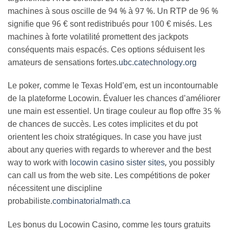
machines à sous oscille de 94 % à 97 %. Un RTP de 96 %
signifie que 96 € sont redistribués pour 100 € misés. Les
machines à forte volatilité promettent des jackpots
conséquents mais espacés. Ces options séduisent les
amateurs de sensations fortes.
ubc.ca
technology.org
Le poker, comme le Texas Hold’em, est un incontournable
de la plateforme Locowin. Évaluer les chances d’améliorer
une main est essentiel. Un tirage couleur au flop offre 35 %
de chances de succès. Les cotes implicites et du pot
orientent les choix stratégiques. In case you have just
about any queries with regards to wherever and the best
way to work with
locowin casino sister sites
, you possibly
can call us from the web site. Les compétitions de poker
nécessitent une discipline
probabiliste.
combinatorialmath.ca
Les bonus du Locowin Casino, comme les tours gratuits