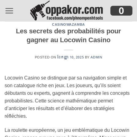
Skip
0
to
content
CASINOWAZAMBA
Les secrets des probabilités pour
gagner au Locowin Casino
POSTED ON
ខែ​កញ្ញា 10, 2025
BY
ADMIN
Locowin Casino se distingue par sa navigation simple et
son catalogue riche en jeux. Les joueurs, qu’ils soient
débutants ou experts, gagnent à comprendre les concepts
probabilistes. Cette science mathématique permet
d’anticiper les résultats et d’élaborer des stratégies
réfléchies.
La roulette européenne, un jeu emblématique du Locowin