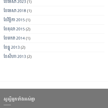
ខែ​មេសា 2023
(1)
ខែ​មេសា 2018
(1)
ខែ​វិច្ឆិកា 2015
(1)
ខែ​តុលា 2015
(2)
ខែ​មករា 2014
(1)
ខែ​ធ្នូ 2013
(2)
ខែ​សីហា 2013
(2)
សួស្ដីអ្នកទាំងអស់គ្នា