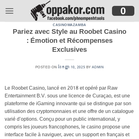
Skip
0
to
content
CASINOWAZAMBA
Pariez avec Style au Roobet Casino
: Émotion et Récompenses
Exclusives
POSTED ON
ខែ​កញ្ញា 10, 2025
BY
ADMIN
Le Roobet Casino, lancé en 2018 et opéré par Raw
Entertainment B.V. sous une licence de Curaçao, est une
plateforme de iGaming innovante qui se distingue par son
utilisation des cryptomonnaies et une offre de un catalogue
varié d’options. Conçu pour un public international, y
compris les joueurs francophones, le casino propose une
interface facile à naviguer, avec un support en français et