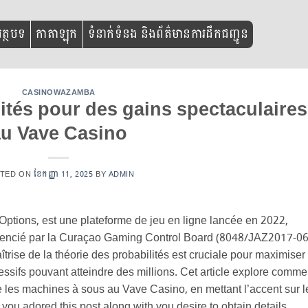
ត្ថបទ
កាតាឡុក
ទំនាក់ទំនង និងព័ត៌មានការដឹកជញ្ជូន
CASINOWAZAMBA
ités pour des gains spectaculaires
u Vave Casino
TED ON
ខែ​កញ្ញា 11, 2025
BY
ADMIN
Options, est une plateforme de jeu en ligne lancée en 2022,
icencié par la Curaçao Gaming Control Board (8048/JAZ2017-06
îtrise de la théorie des probabilités est cruciale pour maximiser
ssifs pouvant atteindre des millions. Cet article explore comme
les machines à sous au Vave Casino, en mettant l’accent sur l
e you adored this post along with you desire to obtain details