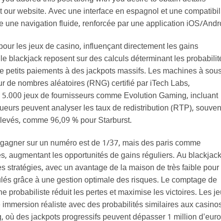
t our website. Avec une interface en espagnol et une compatibil
re une navigation fluide, renforcée par une application iOS/Andr
 pour les jeux de casino, influençant directement les gains
le blackjack reposent sur des calculs déterminant les probabilit
 petits paiements à des jackpots massifs. Les machines à sous
eur de nombres aléatoires (RNG) certifié par iTech Labs,
e 5.000 jeux de fournisseurs comme Evolution Gaming, incluant
ueurs peuvent analyser les taux de redistribution (RTP), souven
 élevés, comme 96,09 % pour Starburst.
de gagner sur un numéro est de 1/37, mais des paris comme
s, augmentant les opportunités de gains réguliers. Au blackjack
s stratégies, avec un avantage de la maison de très faible pour 
ulés grâce à une gestion optimale des risques. Le comptage de
e probabiliste réduit les pertes et maximise les victoires. Les j
e immersion réaliste avec des probabilités similaires aux casino
 où des jackpots progressifs peuvent dépasser 1 million d’euro