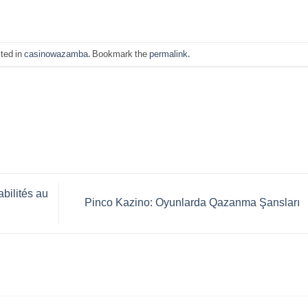
ted in
casinowazamba
. Bookmark the
permalink
.
bilités au
Pinco Kazino: Oyunlarda Qazanma Şansları