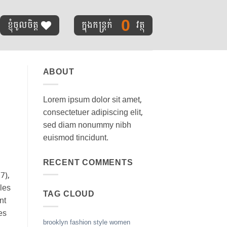
0
ខ្ញុំចូលចិត្ត
ក្នុងកន្ត្រក់
វត្ថុ
ABOUT
Lorem ipsum dolor sit amet,
consectetuer adipiscing elit,
sed diam nonummy nibh
euismod tincidunt.
RECENT COMMENTS
7),
 les
TAG CLOUD
nt
es
brooklyn
fashion
style
women