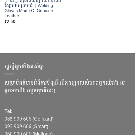
N402 | ស្រោមដៃផ្សារដែកផលិត
ស្បែកពិតប្រាកដ | Welding
Gloves Made Of Genuine
Leather
$
2.50
សួស្ដីអ្នកទាំងអស់គ្នា
សម្រាប់ពត៍មានអំពីការទិញនឹងដឹកជញ្ជូនរបស់ហាងពួកយើងដែល
អ្នកអាចដឹង
(សូមចុចទីនេះ)
Tel:
085 909 606 (Cellcard)
093 909 606 (Smart)
060 909 606 (Metfone)