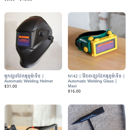
$30.00
range:
through
$5.00
$60.00
through
$10.00
មួកផ្សារដែកអូតូម៉ាទិច |
N142 | វ៉ែនតាផ្សាដែកអូតូម៉ាទិច |
Automatic Welding Helmet
Automatic Welding Glass |
Maxi
$
31.00
$
16.00