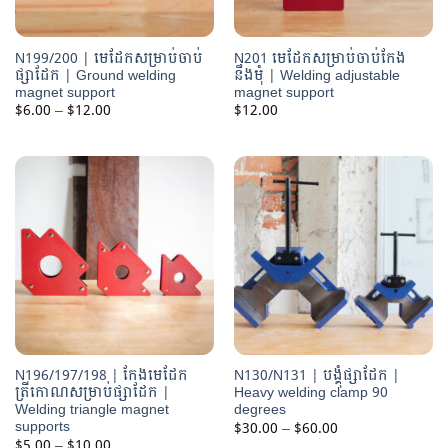
N199/200 | មេដែកសម្រាប់ចាប់
N201 មេដែកសម្រាប់ចាប់កែង
ផ្សាដែក | Ground welding
នឹងមុំ | Welding adjustable
magnet support
magnet support
Price
$
6.00
–
$
12.00
$
12.00
range:
$6.00
through
$12.00
N196/197/198 | កែងមេដែក
N130/N131 | បង្គុំផ្សាដែក |
ត្រីកោណសម្រាប់ផ្សាដែក |
Heavy welding clamp 90
Welding triangle magnet
degrees
supports
Price
$
30.00
–
$
60.00
range:
Price
$
5.00
–
$
10.00