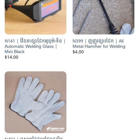
N141 | វ៉ែនតាផ្សាដែកអូតូម៉ាទិច |
N399 | ញញួរផ្សារដែក | All
Automatic Welding Glass |
Metal Hammer for Welding
Mini Black
$
4.00
$
14.00