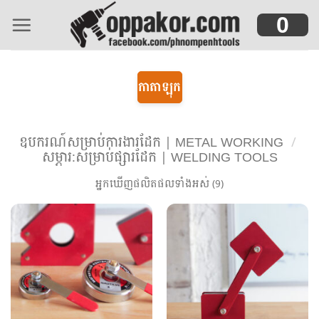
Skip
0
to
content
កាតាឡុក
ឧបករណ៍សម្រាប់ការងារដែក | METAL WORKING
/
សម្ភារ:សម្រាប់ផ្សារដែក | WELDING TOOLS
អ្នកឃើញផលិតផលទាំងអស់ (9)