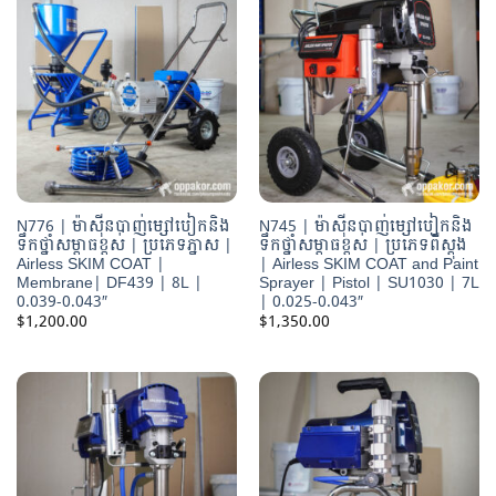
N776 | ម៉ាស៊ីនបាញ់ម្សៅបៀកនិង
N745 | ម៉ាស៊ីនបាញ់ម្សៅបៀកនិង
ទឹកថ្នាំសម្ពាធខ្ពស់ | ប្រភេទភ្នាស |
ទឹកថ្នាំសម្ពាធខ្ពស់ | ប្រភេទពីស្តុង
Airless SKIM COAT |
| Airless SKIM COAT and Paint
Membrane| DF439 | 8L |
Sprayer | Pistol | SU1030 | 7L
0.039-0.043″
| 0.025-0.043″
$
1,200.00
$
1,350.00