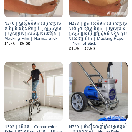
N240 | ប្លាស្ទិចបិទការពារសម្រាប់
N288 | ក្រដាសបិទការពារសម្រាប់
ខាងក្នុង និងខាងក្រៅ | ស្អិតធម្មតា
ខាងក្នុង និងខាងក្រៅ | ល្អសម្រាប់
| ល្អសម្រាប់គ្របដណ្ដប់លើផ្ទៃធំ |
គ្របដណ្ដប់ជុំវិញវត្ថុដូចជាបង្អួច ទ្វារ
Masking Film | Normal Stick
ម៉ាស៊ីនត្រជាក់ | Masking Paper
| Normal Stick
Price
$
1.75
–
$
5.00
range:
Price
$
1.75
–
$
2.50
$1.75
range:
through
$1.75
$5.00
through
$2.50
N302 | ជើងត | Construction
N720 | ម៉ាស៊ីនបាញ់ថ្នាំសម្ពាធខ្ពស់
Stilts | 57-96 cm /115 -153 cm
| ប្រភេទភ្នាស | Airless Paint