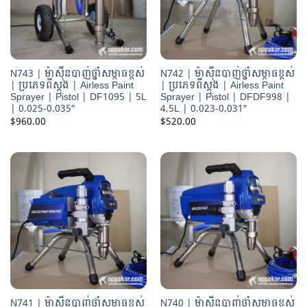
N743 | ម៉ាស៊ីនបាញ់ថ្នាំសម្ពាធខ្ពស់
N742 | ម៉ាស៊ីនបាញ់ថ្នាំសម្ពាធខ្ពស់
| ប្រភេទពីស្តុង | Airless Paint
| ប្រភេទពីស្តុង | Airless Paint
Sprayer | Pistol | DF1095 | 5L
Sprayer | Pistol | DFDF998 |
| 0.025-0.035″
4,5L | 0.023-0.031″
$
960.00
$
520.00
N741 | ម៉ាស៊ីនបាញ់ថ្នាំសម្ពាធខ្ពស់
N740 | ម៉ាស៊ីនបាញ់ថ្នាំសម្ពាធខ្ពស់