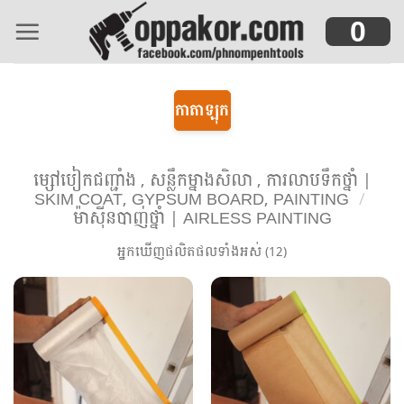
Skip
0
to
content
កាតាឡុក
ម្សៅបៀកជញ្ជាំង , សន្លឹកម្នាងសិលា , ការលាបទឹកថ្នាំ |
SKIM COAT, GYPSUM BOARD, PAINTING
/
ម៉ាស៊ីនបាញ់ថ្នាំ | AIRLESS PAINTING
អ្នកឃើញផលិតផលទាំងអស់ (12)