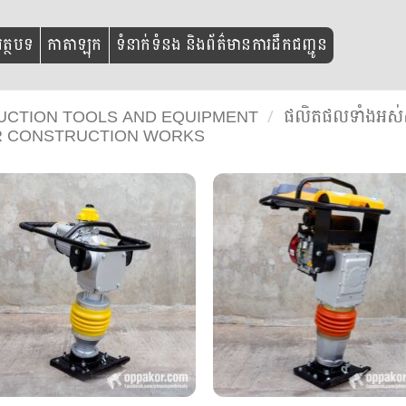
ត្ថបទ
កាតាឡុក
ទំនាក់ទំនង និងព័ត៌មានការដឹកជញ្ជូន
TRUCTION TOOLS AND EQUIPMENT
/
ផលិតផលទាំងអស់ស
FOR CONSTRUCTION WORKS