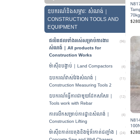
N817 
Tamp
ឧបករណ៍និងសម្ភារៈ សំណង់ |
70kg
CONSTRUCTION TOOLS AND
$
280
EQUIPMENT
ផលិតផលទាំងអស់សម្រាប់ការងារ
(96)
សំណង់ | All products for
Construction Works
ម៉ាស៊ីនបង្ហាប់ | Land Compactors
(4)
ឧបករណ៍វាស់វែងសំណង់ |
(11)
Construction Measuring Tools 2
ឧបករណ៍ធ្វើការជាមួយដែកសសៃរ |
(12)
Tools work with Rebar
ការលើកសម្រាប់ការដ្ឋានសំណង់ |
(4)
N814
Construction Lifting
100N
$
280
ម៉ាស៊ីនកាត់បេតុងនិងម៉ូទ័រកាត់ជញ្ជាំង |
(24)
Concrete Saw and Wall Chasers