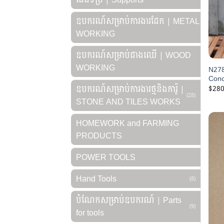
ឧបករណ៍សម្រាប់ការងារដែក | METAL
WORKING
ឧបករណ៍សម្រាប់ជាងឈើ | WOOD
WORKING
N278 
Conc
ឧបករណ៍សម្រាប់ការងារថ្មនិងការ៉ូ |
$
280
(28)
STONE AND TILES WORKS
HOMEWORK and FARMING
PRODUCTS
POWER TOOLS
Hand Tools
(8)
បំណែកសម្រាប់ឧបករណ៍ | Parts
(9)
for tools