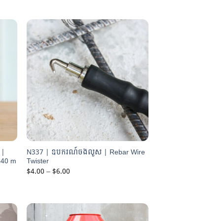
range:
$6.00
through
$8.00
 |
N337 | ឧបករណ៍ចងលួស | Rebar Wire
 40 m
Twister
Price
$
4.00
–
$
6.00
range:
$4.00
through
$6.00