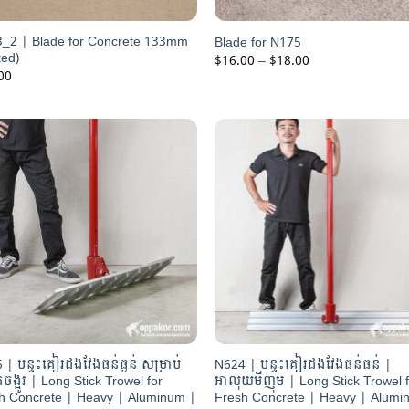
_2 | Blade for Concrete 133mm
Blade for N175
ted)
Price
$
16.00
–
$
18.00
range:
00
$16.00
through
$18.00
 | បន្ទះគៀរដងវែងធន់ធ្ងន់ សម្រាប់
N624 | បន្ទះគៀរដងវែងធន់ធន់ |
តចង្អូរ | Long Stick Trowel for
អាលុយមីញុម | Long Stick Trowel 
h Concrete | Heavy | Aluminum |
Fresh Concrete | Heavy | Alumi