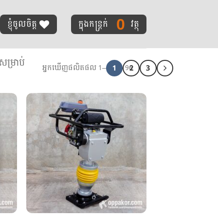
0
ខ្ញុំចូលចិត្ត
ក្នុងកន្ត្រក់
វត្ថុ
ម្រាប់
1
2
3
អ្នកឃើញផលិតផល 1–40 នៃ 96