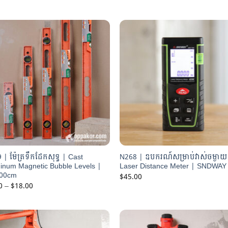
 | ម៉ែត្រទឹកដែកសុទ្ធ | Cast
N268 | ឧបករណ៍សម្រាប់វាស់ចម្ងាយ
inum Magnetic Bubble Levels |
Laser Distance Meter | SNDWAY
100cm
$
45.00
Price
0
–
$
18.00
range:
$6.00
through
$18.00