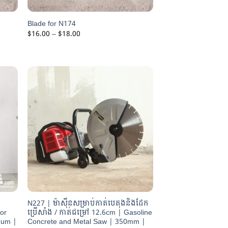
Blade for N174
Price
$
16.00
–
$
18.00
range:
$16.00
through
$18.00
N227 | ម៉ាស៊ីនសម្រាប់កាត់បេតុងនិងដែក
for
ប្រើសាំង / កាត់ជម្រៅ 12.6cm | Gasoline
num |
Concrete and Metal Saw | 350mm |