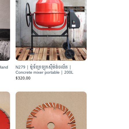
 Hand
N279 | ម៉ូទ័រក្រឡុកស៊ីម៉ង់ចល័ត |
Concrete mixer portable | 200L
$
320.00