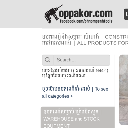
Skip
to
អ
content
ឧបករណ៍និងសម្ភារៈ សំណង់ | CONS
ការងារសំណង់ | ALL PRODUCTS 
Search
for:
លេខនៃផលិតផល ( ឧទាហរណ៍ N442 )
ឬ ផ្នែកនៃឈ្មោះផលិតផល
ចុចមើលឧបករណ៏ទាំងអស់ | To see
all categories >
ឧបករណ៍សម្រាប់ ឃ្លាំងនិងស្តុក |
WAREHOUSE and STOCK
EQUPMENT