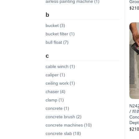
airless painting machine (1)
Groo
$
210
b
bucket (3)
bucket filter (1)
bull float (7)
c
cable winch (1)
caliper (1)
ceiling work (1)
chaser (4)
clamp (1)
N242 
concrete (1)
/ កា
concrete brush (2)
Conc
Dept
concrete machines (10)
$
210
concrete slab (18)