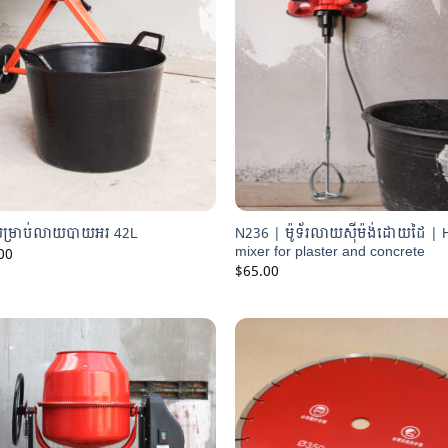
N236 | ម៉ូទ័រលាយស៊ីម៉ង់ដោយដៃ |
ម្រាប់លាយបាយអរ 42L
mixer for plaster and concrete
00
$
65.00