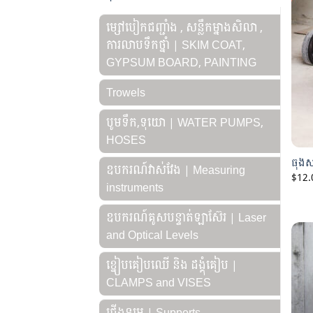
ម្សៅបៀកជញ្ជាំង , សន្លឹកម្នាងសិលា ,
ការលាបទឹកថ្នាំ | SKIM COAT,
GYPSUM BOARD, PAINTING
Trowels
បូមទឹក,ទុយោ | WATER PUMPS,
HOSES
ធុងស
ឧបករណ៍វាស់វែង | Measuring
$
12.
instruments
ឧបករណ៍គូសបន្ទាត់ឡាស៊ែរ | Laser
and Optical Levels
ខ្នៀបគៀបឈើ និង ដង្គុំគៀប |
CLAMPS and VISES
ជើងទម្រ | Supports