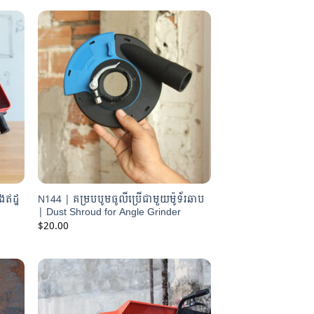
ងឥដ្ឋ
N144 | គម្របបូមធូលីប្រើជាមួយម៉ូទ័រឆាប
| Dust Shroud for Angle Grinder
$
20.00