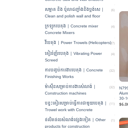
សម្អាត និង ប៉ូលាជញ្ជាំងនិងប្លង់សេ |
(6)
Clean and polish wall and floor
ក្រឡុកបេតុង | Concrete mixer
(4)
Concrete Mixers
វីបេតុង | Power Trowels (Helicopters)
(7)
គៀររំញ័របេតុង | Vibrating Power
(4)
Screed
ការបញ្ចប់ការងារបេតុង | Concrete
(32)
Finishing Works
ម៉ាស៊ីនសម្រាប់ការងារសំណង់ |
(32)
N799
Construction machines
Alum
30-
បន្ទះគៀរសម្រាប់ធ្វើការជាមួយបេតុង |
$
6.0
(11)
Trowel work with Concrete
ផលិតផលសំណង់ផ្សេងទៀត | Other
(1)
products for construction