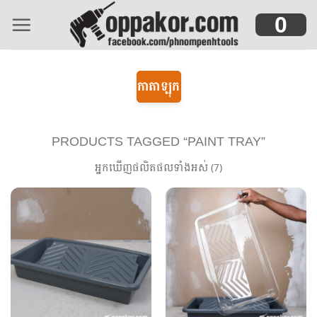
Skip
0
to
content
កាតាឡុក
PRODUCTS TAGGED “PAINT TRAY”
អ្នកឃើញផលិតផលទាំងអស់ (7)