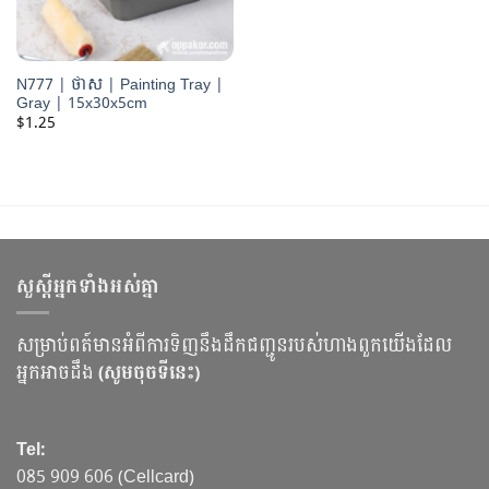
N777 | ថាស | Painting Tray |
Gray | 15x30x5cm
$
1.25
សួស្ដីអ្នកទាំងអស់គ្នា
សម្រាប់ពត៍មានអំពីការទិញនឹងដឹកជញ្ជូនរបស់ហាងពួកយើងដែល
អ្នកអាចដឹង
(សូមចុចទីនេះ)
Tel:
085 909 606 (Cellcard)