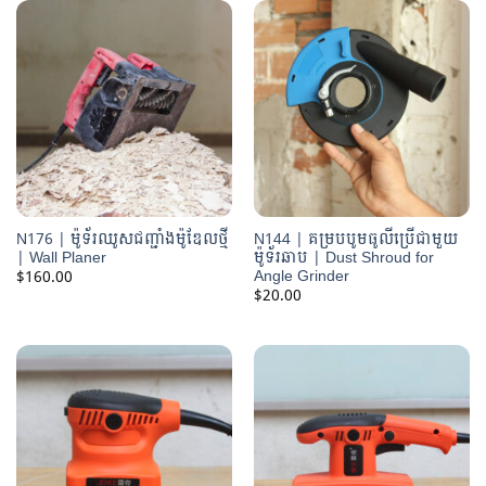
$80.00
N176 | ម៉ូទ័រឈូសជញ្ជាំងម៉ូឌែលថ្មី
N144 | គម្របបូមធូលីប្រើជាមួយ
| Wall Planer
ម៉ូទ័រឆាប | Dust Shroud for
Angle Grinder
$
160.00
$
20.00