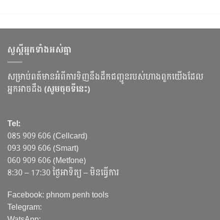
សួស្ដីអ្នកទាំងអស់គ្នា
សម្រាប់ពត៍មានអំពីការទិញនឹងដឹកជញ្ជូនរបស់ហាងពួកយើងដែល
អ្នកអាចដឹង
(សូមចុចទីនេះ)
Tel:
085 909 606 (Cellcard)
093 909 606 (Smart)
060 909 606 (Metfone)
8:30 – 17:30 ថ្ងៃអាទិត្យ – មិនធ្វើការ
Facebook: phnom penh tools
Telegram:
WatsApp: