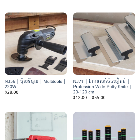
range:
$160.00
through
$185.00
N356 | ម៉ុលទីធូល | Multitools |
N371 | ឯកទេសកំបិតបៀកធំ |
220W
Profession Wide Putty Knife |
20-120 cm
$
28.00
Price
$
12.00
–
$
55.00
range:
$12.00
through
$55.00