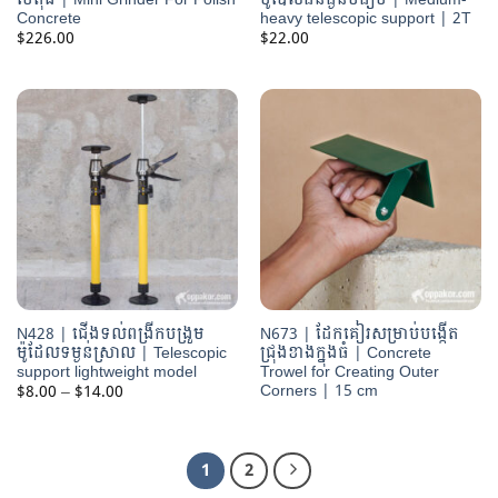
Concrete
heavy telescopic support | 2T
$
226.00
$
22.00
N428 | ជើងទល់ពង្រីកបង្រួម
N673 | ដែកគៀរសម្រាប់បង្កើត
ម៉ូដែលទម្ងន់ស្រាល | Telescopic
ជ្រុងខាងក្នុងធំ | Concrete
support lightweight model
Trowel for Creating Outer
Corners | 15 cm
Price
$
8.00
–
$
14.00
range:
$8.00
through
$14.00
1
2