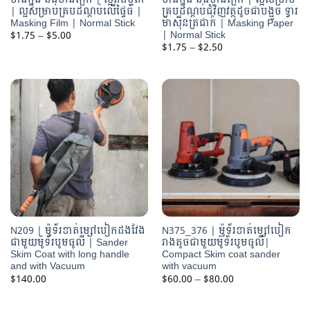
| ល្អសម្រាប់គ្របដណ្ដប់លើផ្ទៃធំ |
គ្របដណ្ដប់ជុំវិញវត្ថុដូចជាបង្អួច ទ្វារ
Masking Film | Normal Stick
ម៉ាស៊ីនត្រជាក់ | Masking Paper
| Normal Stick
Price
$
1.75
–
$
5.00
range:
Price
$
1.75
–
$
2.50
$1.75
range:
through
$1.75
$5.00
through
$2.50
N209 | ម៉ូទ័រខាត់ម្សៅបៀកដងវែង
N375_376 | ម៉ូទ័រខាត់ម្សៅបៀក
ជាមួយម៉ូទ័របូមធូលី | Sander
រាងតូចជាមួយម៉ូទ័របូមធូលី|
Skim Coat with long handle
Compact Skim coat sander
and with Vacuum
with vacuum
Price
$
140.00
$
60.00
–
$
80.00
range:
$60.00
through