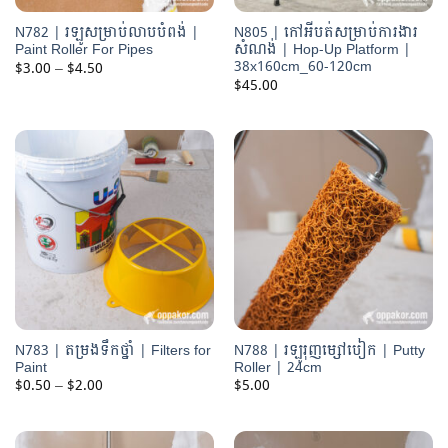
N782 | រឡូសម្រាប់លាបបំពង់ |
N805 | កៅអីបត់សម្រាប់ការងារ
Paint Roller For Pipes
សំណង់ | Hop-Up Platform |
38x160cm_60-120cm
Price
$
3.00
–
$
4.50
range:
$
45.00
$3.00
through
$4.50
N783 | តម្រងទឹកថ្នាំ | Filters for
N788 | រឡូរុញម្សៅបៀក | Putty
Paint
Roller | 24cm
Price
$
0.50
–
$
2.00
$
5.00
range:
$0.50
through
$2.00