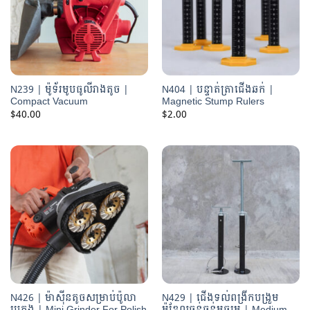
N239 | ម៉ូទ័រមូបធូលីរាងតូច |
N404 | បន្ទាត់ត្រាជើងឆក់ |
Compact Vacuum
Magnetic Stump Rulers
$
40.00
$
2.00
N426 | ម៉ាស៊ីនតូចសម្រាប់ប៉ូលា
N429 | ជើងទល់ពង្រីកបង្រួម
បេតុង | Mini Grinder For Polish
ម៉ូឌែលធន់ធ្ងន់មធ្យម | Medium-