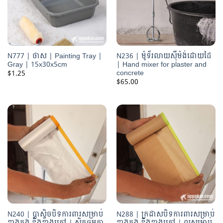
N777 | ថាស | Painting Tray |
N236 | ម៉ូទ័រលាយស៊ីម៉ង់ដោយដៃ
Gray | 15x30x5cm
| Hand mixer for plaster and
concrete
$
1.25
$
65.00
N240 | ប្លាស្ទិចបិទការពារសម្រាប់
N288 | ក្រដាសបិទការពារសម្រាប់
ខាងក្នុង និងខាងក្រៅ | ស្អិតធម្មតា
ខាងក្នុង និងខាងក្រៅ | ល្អសម្រាប់