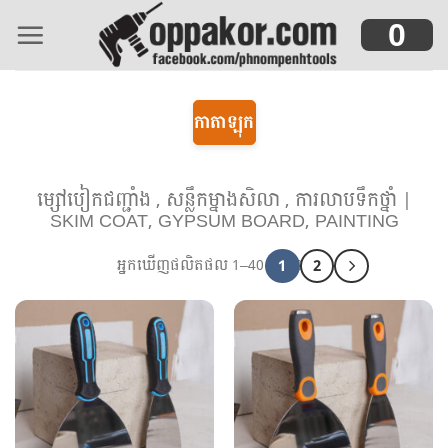
Skip
0
to
content
កាតាឡុក
ម្សៅបៀកជញ្ជាំង , សន្លឹកម្នាងសិលា , ការលាបទឹកថ្នាំ |
SKIM COAT, GYPSUM BOARD, PAINTING
1
2
អ្នកឃើញផលិតផល 1–40 នៃ 60