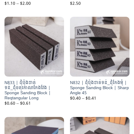
Price
$
1.10
–
$
2.00
$
2.50
range:
$1.10
through
$2.00
N833 | ដុំប៉ុងខាត់
N832 | ដុំប៉ុងខាត់ទន់_ដុំកែងមុំ |
ទន់_ដុំចតុកោណកែងវែង |
Sponge Sanding Block | Sharp
Sponge Sanding Block |
Angle 45
Reqtangular Long
Price
$
0.40
–
$
0.41
range:
Price
$
0.60
–
$
0.61
$0.40
range:
through
$0.60
$0.41
through
$0.61