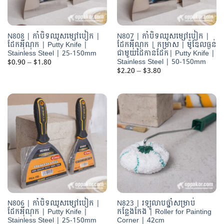
N808 | កាំបិទឈូសម្សៅបៀក |
N807 | កាំបិទឈូសម្សៅបៀក |
ដែកអុីណុក | Putty Knife |
ដែកអុីណុក | កម្រាស | ម៉ូឌែលធ្ងន់
Stainless Steel | 25-150mm
ជាមួយដៃកាន់ដែក| Putty Knife |
Stainless Steel | 50-150mm
Price
$
0.90
–
$
1.80
range:
Price
$
2.20
–
$
3.80
$0.90
range:
through
$2.20
$1.80
through
$3.80
N806 | កាំបិទឈូសម្សៅបៀក |
N823 | រឡូលាបថ្នាំសម្រាប់
ដែកអុីណុក | Putty Knife |
កន្លែងកែង | Roller for Painting
Stainless Steel | 25-150mm
Corner | 42cm