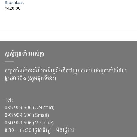
Brushless
$
420.00
សួស្ដីអ្នកទាំងអស់គ្នា
សម្រាប់ពត៍មានអំពីការទិញនឹងដឹកជញ្ជូនរបស់ហាងពួកយើងដែល
អ្នកអាចដឹង
(សូមចុចទីនេះ)
Tel:
085 909 606 (Cellcard)
093 909 606 (Smart)
060 909 606 (Metfone)
8:30 – 17:30 ថ្ងៃអាទិត្យ – មិនធ្វើការ