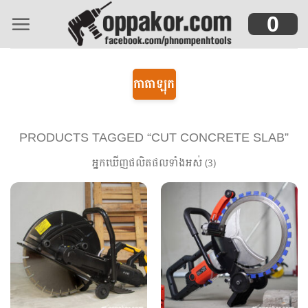
Skip
0
to
content
កាតាឡុក
PRODUCTS TAGGED “CUT CONCRETE SLAB”
អ្នកឃើញផលិតផលទាំងអស់ (3)