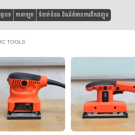
ត្ថបទ
កាតាឡុក
ទំនាក់ទំនង និងព័ត៌មានការដឹកជញ្ជូន
IC TOOLS