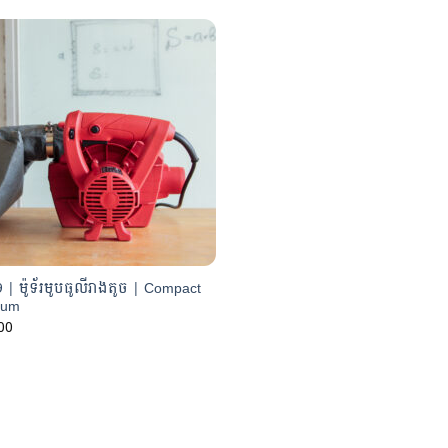
 | ម៉ូទ័រមូបធូលីរាងតូច | Compact
uum
00