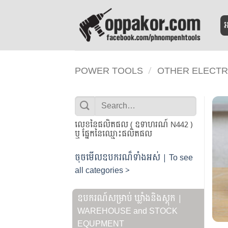
Skip
to
អ
content
POWER TOOLS
/
OTHER ELECTR
Search
for:
លេខនៃផលិតផល ( ឧទាហរណ៍ N442 )
ឬ ផ្នែកនៃឈ្មោះផលិតផល
ចុចមើលឧបករណ៏ទាំងអស់ | To see
all categories >
ឧបករណ៍សម្រាប់ ឃ្លាំងនិងស្តុក |
WAREHOUSE and STOCK
EQUPMENT