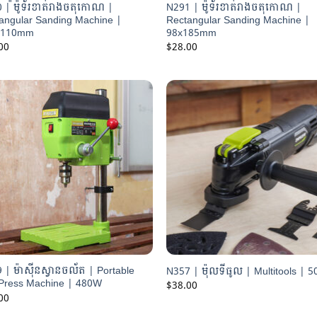
 | ៉ម៉ូទ័រខាត់រាងចតុកោណ |
N291 | ម៉ូទ័រខាត់រាងចតុកោណ |
angular Sanding Machine |
Rectangular Sanding Machine |
x110mm
98x185mm
00
$
28.00
 | ម៉ាស៊ីនស្វានចល័ត | Portable
N357 | ម៉ុលទីធូល | Multitools | 
l Press Machine | 480W
$
38.00
00