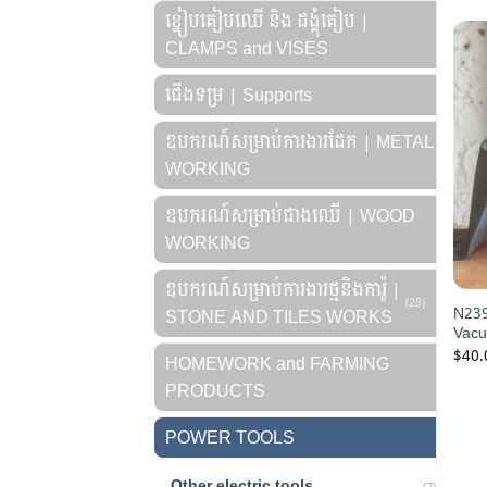
ខ្នៀបគៀបឈើ និង ដង្គុំគៀប |
CLAMPS and VISES
ជើងទម្រ | Supports
ឧបករណ៍សម្រាប់ការងារដែក | METAL
WORKING
ឧបករណ៍សម្រាប់ជាងឈើ | WOOD
WORKING
ឧបករណ៍សម្រាប់ការងារថ្មនិងការ៉ូ |
(28)
N239
STONE AND TILES WORKS
Vac
$
40.
HOMEWORK and FARMING
PRODUCTS
POWER TOOLS
Other electric tools