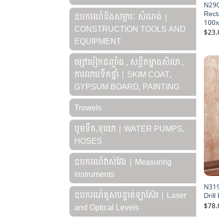
N290
Rect
ឧបករណ៍និងសម្ភារៈ សំណង់ |
100
CONSTRUCTION TOOLS AND
$
23.
EQUIPMENT
ម្សៅបៀកជញ្ជាំង , សន្លឹកម្នាងសិលា ,
ការលាបទឹកថ្នាំ | SKIM COAT,
GYPSUM BOARD, PAINTING
Trowels
បូមទឹក,ទុយោ | WATER PUMPS,
HOSES
ឧបករណ៍វាស់វែង | Measuring
instruments
N319
ឧបករណ៍គូសបន្ទាត់ឡាស៊ែរ | Laser
Dril
$
78.
and Optical Levels