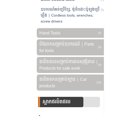
(7)
ឧបករណ៍អត់ប្រើខ្សែ, ម៉ូទ័រដោះប៉ូឡុងប្រើ
(5)
ភ្លើង | Cordless tools, wrenches,
screw drivers
Hand Tools
(8)
បំណែកសម្រាប់ឧបករណ៍ | Parts
(9)
for tools
ផលិតផលសម្រាប់ការងារសុវត្ថិភាព |
(6)
Products for safe work
ផលិតមកសម្រាប់ឡាន | Car
(20)
products
ស្លាកផលិតផល