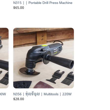
N315 | | Portable Drill Press Machine
$
65.00
500W
N356 | ម៉ុលទីធូល | Multitools | 220W
$
28.00