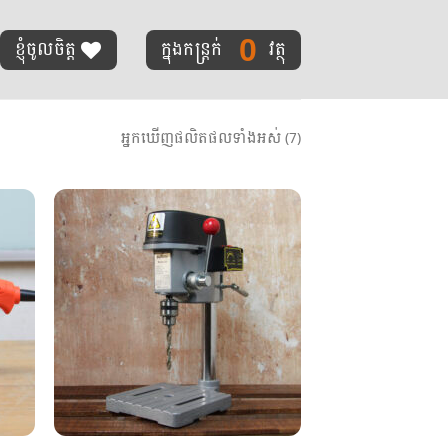
0
ខ្ញុំចូលចិត្ត
ក្នុងកន្ត្រក់
វត្ថុ
អ្នកឃើញផលិតផលទាំងអស់ (7)