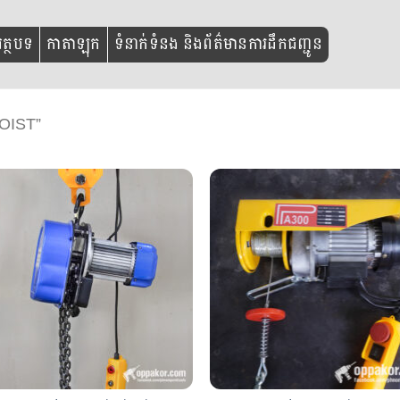
ត្ថបទ
កាតាឡុក
ទំនាក់ទំនង និងព័ត៌មានការដឹកជញ្ជូន
OIST”