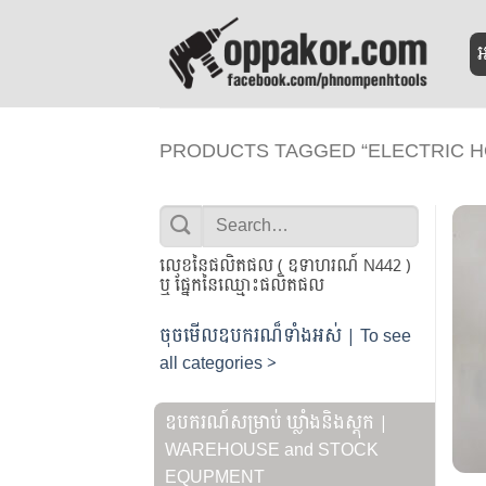
Skip
to
អ
content
PRODUCTS TAGGED “ELECTRIC H
Search
for:
លេខនៃផលិតផល ( ឧទាហរណ៍ N442 )
ឬ ផ្នែកនៃឈ្មោះផលិតផល
ចុចមើលឧបករណ៏ទាំងអស់ | To see
all categories >
ឧបករណ៍សម្រាប់ ឃ្លាំងនិងស្តុក |
WAREHOUSE and STOCK
EQUPMENT