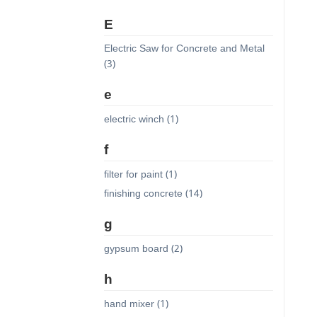
E
Electric Saw for Concrete and Metal
(3)
e
electric winch (1)
f
filter for paint (1)
finishing concrete (14)
g
gypsum board (2)
h
hand mixer (1)