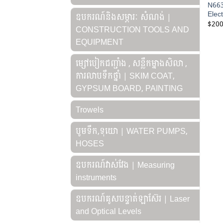
N663
Elec
ឧបករណ៍និងសម្ភារៈ សំណង់ |
$
200
CONSTRUCTION TOOLS AND
EQUIPMENT
ម្សៅបៀកជញ្ជាំង , សន្លឹកម្នាងសិលា ,
ការលាបទឹកថ្នាំ | SKIM COAT,
GYPSUM BOARD, PAINTING
Trowels
បូមទឹក,ទុយោ | WATER PUMPS,
HOSES
ឧបករណ៍វាស់វែង | Measuring
instruments
ឧបករណ៍គូសបន្ទាត់ឡាស៊ែរ | Laser
and Optical Levels