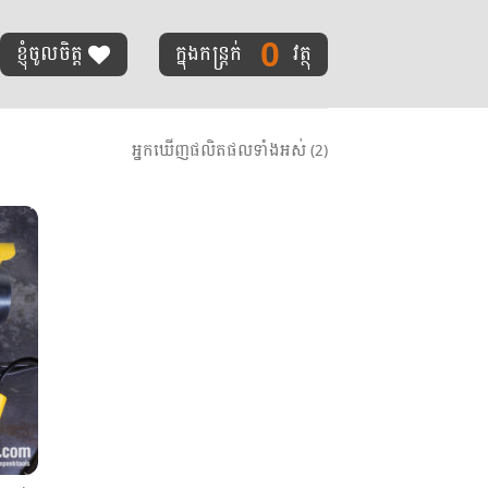
0
ខ្ញុំចូលចិត្ត
ក្នុងកន្ត្រក់
វត្ថុ
អ្នកឃើញផលិតផលទាំងអស់ (2)