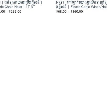
 | កៅឡាក់យោងប្រើអគ្គីសនី |
N721 |កៅឡាក់យោងឬលើកទាញខ្សែ
tric Chain Hoist | 1T-3T
អគ្គីសនី | Electic Cable Winch/Hoi
Price
Price
.00
–
$
286.00
$
68.00
–
$
160.00
range:
range:
$200.00
$68.00
through
through
$286.00
$160.00