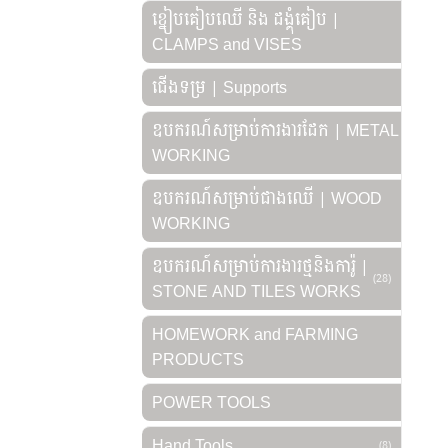
ខ្នៀបគៀបឈើ និង ដង្គុំគៀប |
CLAMPS and VISES
ជើងទម្រ | Supports
ឧបករណ៍សម្រាប់ការងារដែក | METAL
WORKING
ឧបករណ៍សម្រាប់ជាងឈើ | WOOD
WORKING
ឧបករណ៍សម្រាប់ការងារថ្មនិងការ៉ូ |
(28)
STONE AND TILES WORKS
HOMEWORK and FARMING
PRODUCTS
POWER TOOLS
Hand Tools
(8)