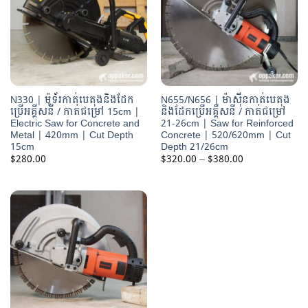
N330 | ម៉ូទ័រកាត់បេតុងនិងដែក
N655/N656 | ម៉ាស៊ីនកាត់បេតុង
ប្រើអគ្គីសនី / កាត់ជម្រៅ 15cm |
និងដែកប្រើអគ្គីសនី / កាត់ជម្រៅ
Electric Saw for Concrete and
21-26cm | Saw for Reinforced
Metal | 420mm | Cut Depth
Concrete | 520/620mm | Cut
15cm
Depth 21/26cm
Price
$
280.00
$
320.00
–
$
380.00
range:
$320.00
through
$380.00