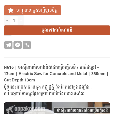
បញ្ចូលទៅក្នុងបញ្ជីចូលចិត្ត
N616 | ម៉ាស៊ីនកាត់បេតុងនិងដែកប្រើអគ្គីសនី / កាត់ជម្រៅ – 13cm | E
ចូលទៅកាន់គណនី
N616 | ម៉ាស៊ីនកាត់បេតុងនិងដែកប្រើអគ្គីសនី / កាត់ជម្រៅ –
13cm | Electric Saw for Concrete and Metal | 350mm |
Cut Depth 13cm
ម៉ូទ័រនេះអាចកាត់ បេតុង ឥដ្ឋ ថ្មភ្នំ និងដែកនៅក្នុងជញ្ជាំង .
ហើយអ្នកក៏អាចប្តូរផ្លែសម្រាប់កាត់តែដែកបានផងដែរ.