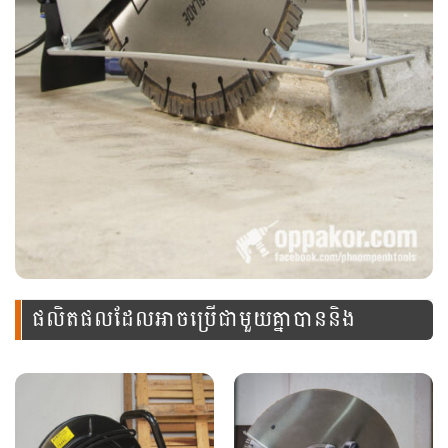
ផលិតផលដែលអាចប្រើជាមួយគ្នាបាននិង
ឧបករណ៍នេះ