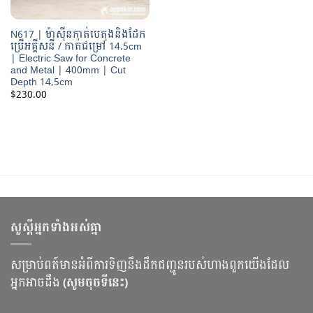
N617 | ម៉ាស៊ីនកាត់បេតុងនិងដែក
ប្រើអគ្គីសនី / កាត់ជម្រៅ 14.5cm
| Electric Saw for Concrete
and Metal | 400mm | Cut
Depth 14,5cm
$
230.00
សួស្ដីអ្នកទាំងអស់គ្នា
សម្រាប់ពត៍មានអំពីការទិញនឹងដឹកជញ្ជូនរបស់ហាងពួកយើងដែល
អ្នកអាចដឹង
(សូមចុចទីនេះ)