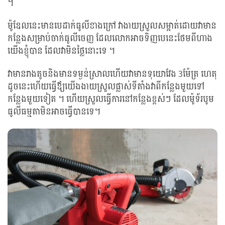
។
ម៉ូឌែលនេះមានបេដាក់ធូលីខាងក្រៅ វាងាយស្រួលសម្អាត់ដោយវាមាន
កន្លែងសម្រាប់ចាក់ធូលីចេញ ដែលលោកអាចទិញបេនេះថែមពីហាង
យើងខ្ញុំបាន ដែលវាមិនថ្លៃនោះទេ ។
វាមានរាងតូចនិងមានទម្ងន់ស្រាលហើយវាមានទុយោវែង 3ម៉ែត្រ ហេតុ
ដូចនេះហើយធ្វើឪ្យយើងងាយស្រួលផ្លាស់ទីតាំងវាពីកន្លែងមួយទៅ
កន្លែងមួយទៀត ។ ហើយស្រួលធ្វើការនៅកន្លែងខ្ពស់ៗ ដែលម៉ូទ័របូម
ធូលីធម្មតាមិនអាចធ្វើបានទេ។