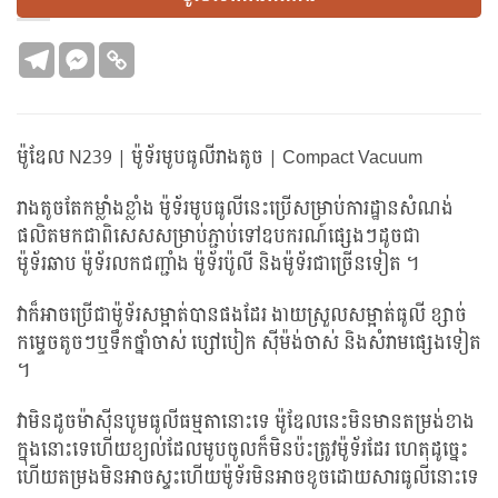
ម៉ូឌែល N239 | ម៉ូទ័រមូបធូលីរាងតូច | Compact Vacuum
រាងតូចតែកម្លាំងខ្លាំង ម៉ូទ័រមូបធូលីនេះប្រើសម្រាប់ការដ្ឋានសំណង់
ផលិតមកជាពិសេសសម្រាប់ភ្ជាប់ទៅឧបករណ៍ផ្សេងៗដូចជា
ម៉ូទ័រឆាប ម៉ូទ័រលកជញ្ជាំង ម៉ូទ័រប៉ូលី និងម៉ូទ័រជាច្រើនទៀត ។
វាក៏អាចប្រើជាម៉ូទ័រសម្អាត់បានផងដែរ ងាយស្រួលសម្អាត់ធូលី ខ្សាច់
កម្ទេចតូចៗឬទឹកថ្នាំចាស់ ប្សៅបៀក ស៊ីម៉ង់ចាស់ និងសំរាមផ្សេងទៀត
។
វាមិនដូចម៉ាស៊ីនបូមធូលីធម្មតានោះទេ ម៉ូឌែលនេះមិនមានតម្រង់ខាង
ក្នុងនោះទេហើយខ្យល់ដែលមូបចូលក៏មិនប៉ះត្រូវម៉ូទ័រដែរ ហេតុដូច្នេះ
ហើយតម្រងមិនអាចស្ទះហើយម៉ូទ័រមិនអាចខូចដោយសារធូលីនោះទេ