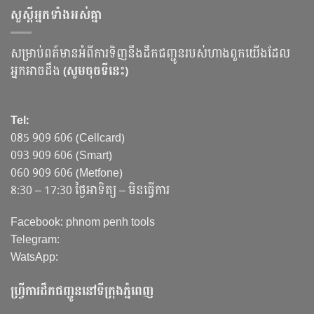
សួស្ដីអ្នកទាំងអស់គ្នា
សម្រាប់ពត៍មានអំពីការទិញនឹងដឹកជញ្ជូនរបស់ហាងពួកយើងដែល
អ្នកអាចដឹង
(សូមចុចទីនេះ)
Tel:
085 909 606 (Cellcard)
093 909 606 (Smart)
060 909 606 (Metfone)
8:30 – 17:30 ថ្ងៃអាទិត្យ – មិនធ្វើការ
Facebook: phnom penh tools
Telegram:
WatsApp:
ហ្វ្រីការដឹកជញ្ជូននៅទីក្រុងភ្នំពេញ