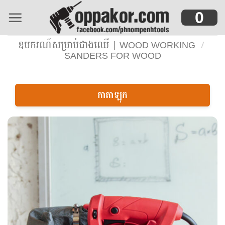
Skip
0
to
content
ឧបករណ៍សម្រាប់ជាងឈើ | WOOD WORKING
/
SANDERS FOR WOOD
កាតាឡុក