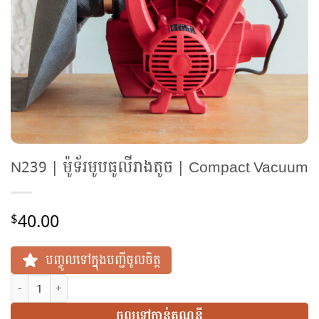
N239 | ម៉ូទ័រមូបធូលីរាងតូច | Compact Vacuum
40.00
$
បញ្ចូលទៅក្នុងបញ្ជីចូលចិត្ត
N239 | ម៉ូទ័រមូបធូលីរាងតូច | Compact Vacuum quantity
ចូលទៅកាន់គណនី