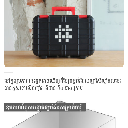
នៅក្នុងរូបភាពនេះអ្នកអាចឃើញពីខ្សែបន្ទាត់ដែលឡាស៊ែរម៉ូឌែលនេះ
បានគូសទៅលើជញ្ជាំង ពិដាន និង ខាងក្រោម