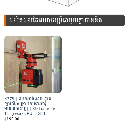
ផលិតផលដែលអាចប្រើជាមួយគ្នាបាននិង
ឧបករណ៍នេះ
N373 | ឧបករណ៍គូសបន្ទាត់
ឡាស៊ែរសម្រាប់ការងារការ៉ូ
មួយឈុតពេញ | 3D Laser for
Tiling works FULL SET
$
190.00