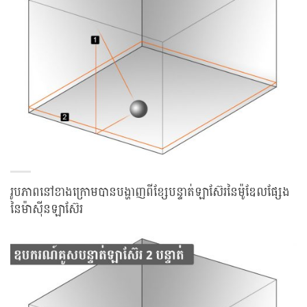
រូបភាពនៅខាងក្រោមបានបង្ហាញពីខ្សែបន្ទាត់ឡាស៊ែរនៃម៉ូឌែលផ្សែង
នៃម៉ាស៊ីនឡាស៊ែរ