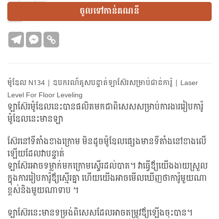
ចូលទៅកាន់គណនី
ម៉ូឌែល N134 | ឧបករណ៍គូសបន្ទាត់ឡាស៊ែរសម្រាប់ជាន់ការ៉ូ | Laser
Level For Floor Leveling
ឡាស៊ែរម៉ូឌែលនេះបានផលិតមកជាពិសេសសម្រាប់ការងាររៀបការ៉ូ
ម៉ូឌែលនេះមានឡា
ស៊ែរនៅទីតាំងខាងក្រោម មិនដូចម៉ូឌែលផ្សេងមានទីតាំងនៅខាងលើ
ឡើយដែលវាបន្ទាត់
ឡាស៊ែរអាចទម្លាក់មកក្រោមស្ទើរដល់បាត។ វាធ្វើឪ្យយើងងាយស្រួល
ក្នុងការរៀបការ៉ូឪ្យស្មើរគ្នា ហើយយើងអាចមើលឃើញថាការ៉ូមួយណា
ខ្ពស់និងមួយណាទាប ។
ឡាស៊ែរនេះមានទម្រង់ពិសេសដែលអាចតម្រូវឪ្យឡើងចុះបាន។