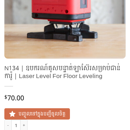
N134 | ឧបករណ៍គូសបន្ទាត់ឡាស៊ែរសម្រាប់ជាន់
ការ៉ូ | Laser Level For Floor Leveling
70.00
$
បញ្ចូលទៅក្នុងបញ្ជីចូលចិត្ត
N134 | ឧបករណ៍គូសបន្ទាត់ឡាស៊ែរសម្រាប់ជាន់ការ៉ូ | Laser Level For 