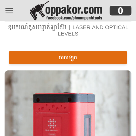
Skip
0
to
content
ឧបករណ៍គូសបន្ទាត់ឡាស៊ែរ | LASER AND OPTICAL
LEVELS
កាតាឡុក