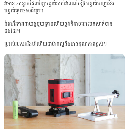
វាមាន 2បន្ទាត់ដែលខ្សែបន្ទាត់របស់វាពណ៌ខៀវ បន្ទាត់បញ្ឈរនិង
បន្ទាត់ផ្តេក360ដឺក្រេ។
ដំណើរការដោយថ្មមួយគ្រាប់ហើយថ្មវាក៏អាចដោះមកសាក់បាន
ផងដែរ។
ប្រអប់របស់វារឹងមាំហើយជាម៉ាកល្អនឹងមានគុណភាពខ្ពស់។