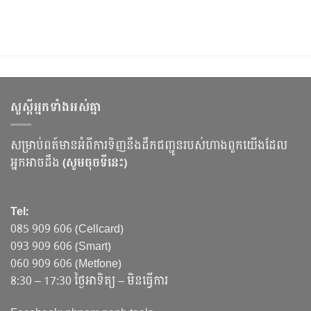
សួស្ដីអ្នកទាំងអស់គ្នា
សម្រាប់ពត៍មានអំពីការទិញនឹងដឹកជញ្ជូនរបស់ហាងពួកយើងដែល
អ្នកអាចដឹង
(សូមចុចទីនេះ)
Tel:
085 909 606 (Cellcard)
093 909 606 (Smart)
060 909 606 (Metfone)
8:30 – 17:30 ថ្ងៃអាទិត្យ – មិនធ្វើការ