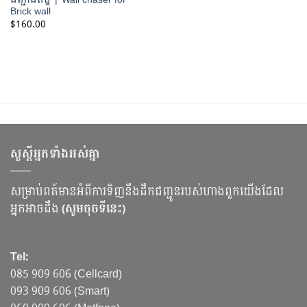
Brick wall
$
160.00
សួស្ដីអ្នកទាំងអស់គ្នា
សម្រាប់ពត៍មានអំពីការទិញនឹងដឹកជញ្ជូនរបស់ហាងពួកយើងដែល
អ្នកអាចដឹង
(សូមចុចទីនេះ)
Tel:
085 909 606 (Cellcard)
093 909 606 (Smart)