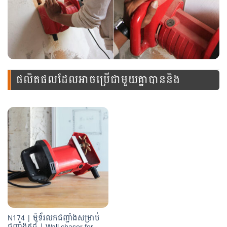
ផលិតផលដែលអាចប្រើជាមួយគ្នាបាននិង
ឧបករណ៍នេះ
N174 | ម៉ូទ័រលកជញ្ជាំងសម្រាប់
ជញ្ជាំងឥដ្ឋ | Wall chaser for