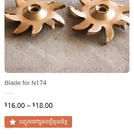
Blade for N174
Price
16.00
–
18.00
$
$
range:
$16.00
បញ្ចូលទៅក្នុងបញ្ជីចូលចិត្ត
through