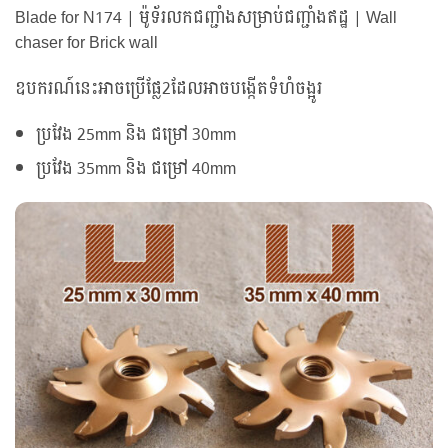
Blade for N174 | ម៉ូទ័រលកជញ្ជាំងសម្រាប់ជញ្ជាំងឥដ្ឋ | Wall
chaser for Brick wall
ឧបករណ៍នេះអាចប្រើផ្លែ2ដែលអាចបង្កើតទំហំចង្អូរ
ប្រវែង 25mm និង ជម្រៅ 30mm
ប្រវែង 35mm និង ជម្រៅ 40mm