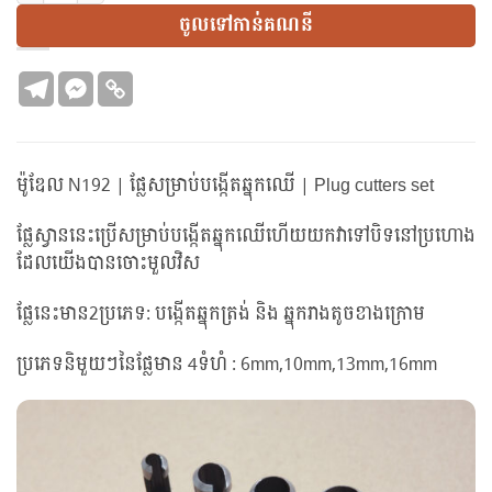
ចូលទៅកាន់គណនី
ម៉ូឌែល N192 | ផ្លែសម្រាប់បង្កើតឆ្នុកឈើ | Plug cutters set
ផ្លែស្វាននេះប្រើសម្រាប់បង្កើតឆ្នុកឈើហើយយកវាទៅបិទនៅប្រហោង
ដែលយើងបានចោះមួលវិស
ផ្លែនេះមាន2ប្រភេទ: បង្កើតឆ្នុកត្រង់ និង ឆ្នុករាងតូចខាងក្រោម
ប្រភេទនិមួយៗនៃផ្លែមាន 4ទំហំ : 6mm,10mm,13mm,16mm