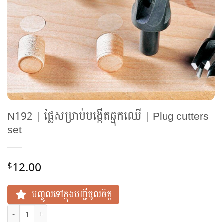
N192 | ផ្លែសម្រាប់បង្កើតឆ្នុកឈើ | Plug cutters
set
12.00
$
បញ្ចូលទៅក្នុងបញ្ជីចូលចិត្ត
N192 | ផ្លែសម្រាប់បង្កើតឆ្នុកឈើ | Plug cutters set quantity