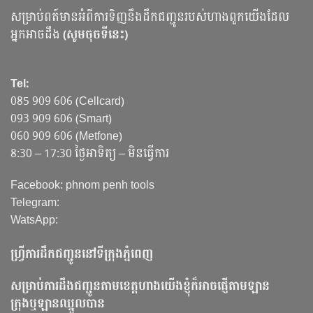
សម្រាប់ពត៍មានអំពីការទិញនឹងដឹកជញ្ជូនរបស់ហាងពួកយើងដែល
អ្នកអាចដឹង
(សូមចុចទីនេះ)
Tel:
085 909 606 (Cellcard)
093 909 606 (Smart)
060 909 606 (Metfone)
8:30 – 17:30 ថ្ងៃអាទិត្យ – មិនធ្វើការ
Facebook: phnom penh tools
Telegram:
WatsApp:
ហ្វ្រីការដឹកជញ្ជូននៅទីក្រុងភ្នំពេញ
សម្រាប់ការដឹងជញ្ជូនតាមខេត្តហាងយើងខ្ញុំក៏អាចផ្ញើតាមឡាន
ក្រុងឬឡានឈ្នួលបាន