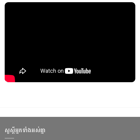
សួស្ដីអ្នកទាំងអស់គ្នា