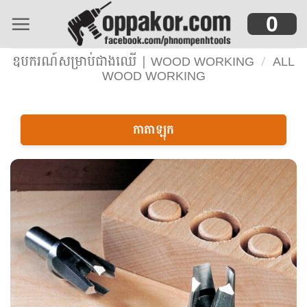
Skip
0
to
content
ឧបករណ៍សម្រាប់ជាងឈើ | WOOD WORKING
/
ALL
WOOD WORKING
កាតាឡុក