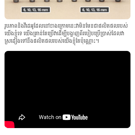
រូបភាពនិងវីដេអូដែលនៅខាងក្រោមនេះវាមិនមែនជាផលិតផលរបស់
យើងខ្ញុំទេ យើងគ្រាន់តែប្រើវាដើម្បីបង្ហាញពីរបៀបប្រើប្រាស់ដែលវា
ស្រដៀងទៅនឹងផលិតផលរបស់យើងខ្ញុំតែប៉ុណ្ណោះ។