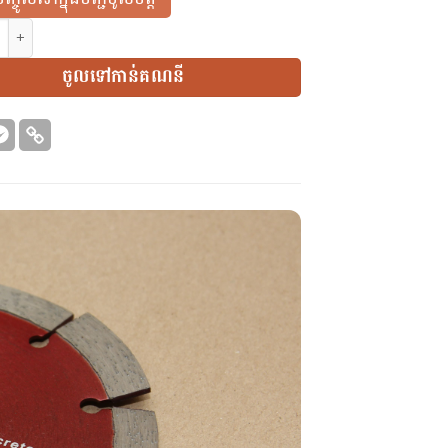
| Blade for Concrete 133mm (twisted) quantity
ចូលទៅកាន់គណនី