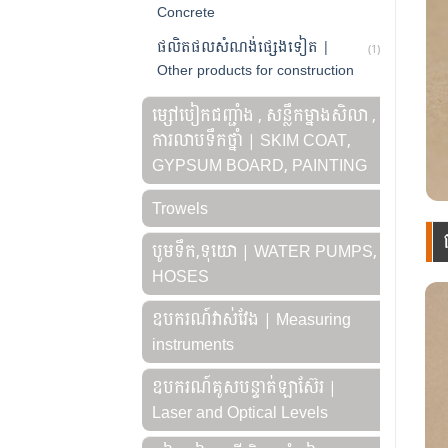
Concrete
ផលិតផលសំណង់ផ្សេងទៀត |
(1)
Other products for construction
ម្សៅបៀកជញ្ជាំង , សន្លឹកម្នាងសិលា ,
ការលាបទឹកថ្នាំ | SKIM COAT,
GYPSUM BOARD, PAINTING
Trowels
បូមទឹក,ទុយោ | WATER PUMPS,
HOSES
ឧបករណ៍វាស់វែង | Measuring
instruments
ឧបករណ៍គូសបន្ទាត់ឡាស៊ែរ |
Laser and Optical Levels