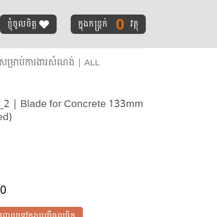
0
ខ្ញុំចូលចិត្ត
ក្នុងកន្ត្រក់
វត្ថុ
ម្រាប់ការងារសំណង់ | ALL
2 | Blade for Concrete 133mm
ed)
00
បញ្ចូលទៅក្នុងបញ្ជីចូលចិត្ត