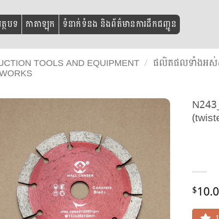
ត្ថបទ
កាតាឡុក
ទំនាក់ទំនង និងព័ត៌មានការដឹកជញ្ជូន
TRUCTION TOOLS AND EQUIPMENT
/
ផលិតផលទាំងអស់ស
 WORKS
N243_
(twist
10.
$