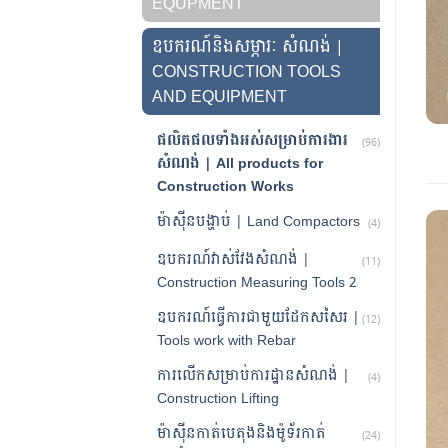
EQUPMENT
ឧបករណ៍និងសម្ភារៈ សំណង់ |
CONSTRUCTION TOOLS
AND EQUIPMENT
ផលិតផលទាំងអស់សម្រាប់ការងារ
(96)
សំណង់ | All products for
Construction Works
ម៉ាស៊ីនបង្ហាប់ | Land Compactors
(4)
ឧបករណ៍វាស់វែងសំណង់ |
(11)
Construction Measuring Tools 2
ឧបករណ៍ធ្វើការជាមួយដែកសសៃរ |
(12)
Tools work with Rebar
ការលើកសម្រាប់ការដ្ឋានសំណង់ |
(4)
Construction Lifting
ម៉ាស៊ីនកាត់បេតុងនិងម៉ូទ័រកាត់
(24)