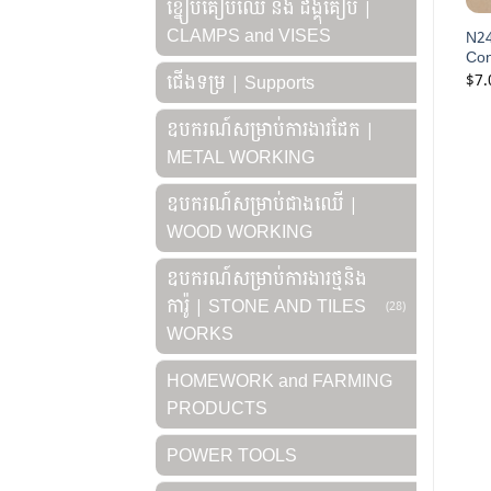
ខ្នៀបគៀបឈើ និង ដង្គុំគៀប |
CLAMPS and VISES
N24
Con
$
7.
ជើងទម្រ | Supports
ឧបករណ៍សម្រាប់ការងារដែក |
METAL WORKING
ឧបករណ៍សម្រាប់ជាងឈើ |
WOOD WORKING
ឧបករណ៍សម្រាប់ការងារថ្មនិង
ការ៉ូ | STONE AND TILES
(28)
WORKS
HOMEWORK and FARMING
PRODUCTS
POWER TOOLS