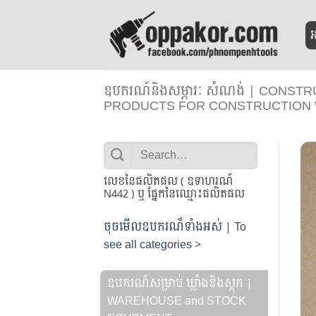
Skip
to
អ
content
ឧបករណ៍និងសម្ភារៈ សំណង់ | CONS
PRODUCTS FOR CONSTRUCTION
Search
for:
លេខនៃផលិតផល ( ឧទាហរណ៍
N442 ) ឬ ផ្នែកនៃឈ្មោះផលិតផល
ចុចមើលឧបករណ៏ទាំងអស់ | To
see all categories >
ឧបករណ៍សម្រាប់ ឃ្លាំងនិងស្តុក |
WAREHOUSE and STOCK