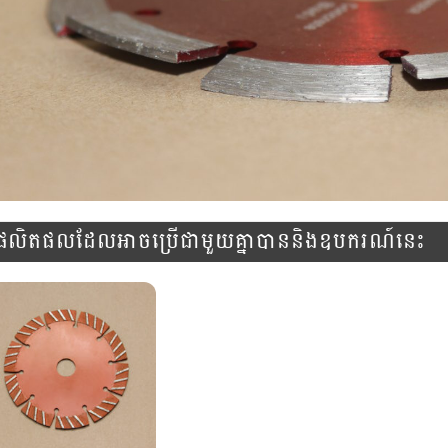
ផលិតផលដែលអាចប្រើជាមួយគ្នាបាននិងឧបករណ៍នេះ