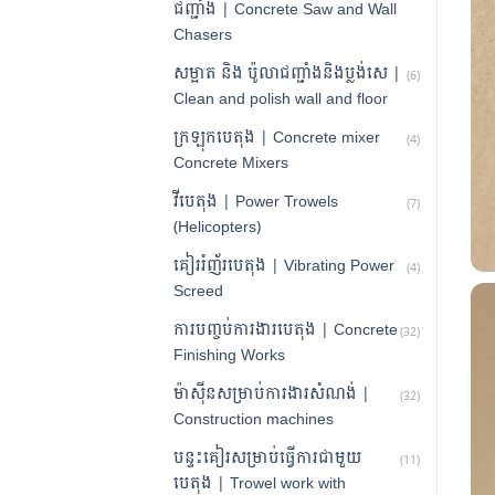
ជញ្ជាំង | Concrete Saw and Wall
Chasers
សម្អាត និង ប៉ូលាជញ្ជាំងនិងប្លង់សេ |
(6)
Clean and polish wall and floor
ក្រឡុកបេតុង | Concrete mixer
(4)
Concrete Mixers
វីបេតុង | Power Trowels
(7)
(Helicopters)
គៀររំញ័របេតុង | Vibrating Power
(4)
Screed
ការបញ្ចប់ការងារបេតុង | Concrete
(32)
Finishing Works
ម៉ាស៊ីនសម្រាប់ការងារសំណង់ |
(32)
Construction machines
បន្ទះគៀរសម្រាប់ធ្វើការជាមួយ
(11)
បេតុង | Trowel work with