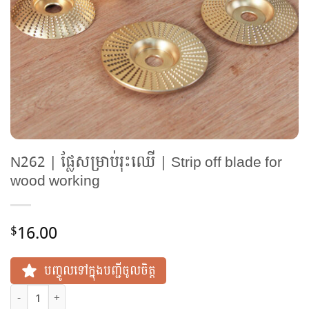
N262 | ផ្លែសម្រាប់រុះឈើ | Strip off blade for
wood working
16.00
$
បញ្ចូលទៅក្នុងបញ្ជីចូលចិត្ត
N262 | ផ្លែសម្រាប់រុះឈើ | Strip off blade for wood working quanti