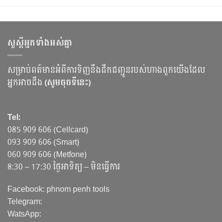
សួស្ដីអ្នកទាំងអស់គ្នា
សម្រាប់ពត៍មានអំពីការទិញនឹងដឹកជញ្ជូនរបស់ហាងពួកយើងដែល
អ្នកអាចដឹង
(សូមចុចទីនេះ)
Tel:
085 909 606 (Cellcard)
093 909 606 (Smart)
060 909 606 (Metfone)
8:30 – 17:30 ថ្ងៃអាទិត្យ – មិនធ្វើការ
Facebook: phnom penh tools
Telegram:
WatsApp: