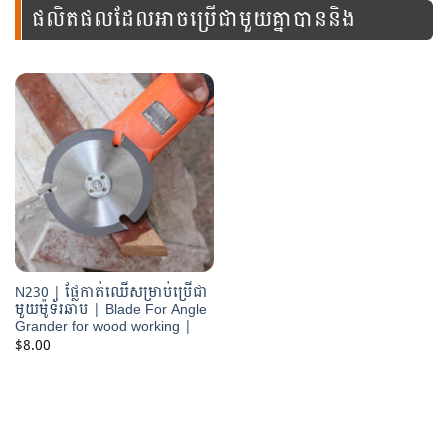
ផលិតផលដែលអាចប្រើជាមួយគ្នាបាននិង
ឧបករណ៍នេះ
N230 | ផ្លែកាត់ឈើសម្រាប់ប្រើជា
មួយម៉ូទ័រឆាប | Blade For Angle
Grander for wood working |
$
8.00