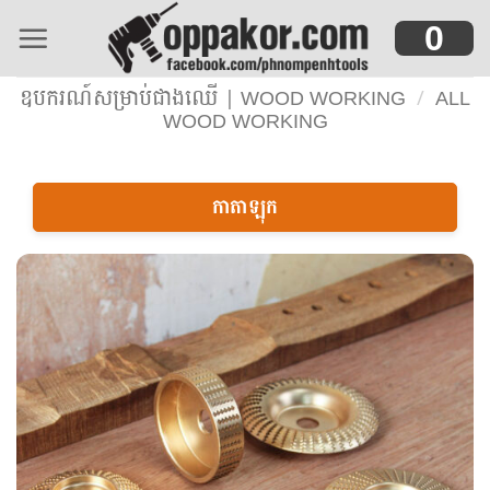
Skip
0
to
content
ឧបករណ៍សម្រាប់ជាងឈើ | WOOD WORKING
/
ALL
WOOD WORKING
កាតាឡុក