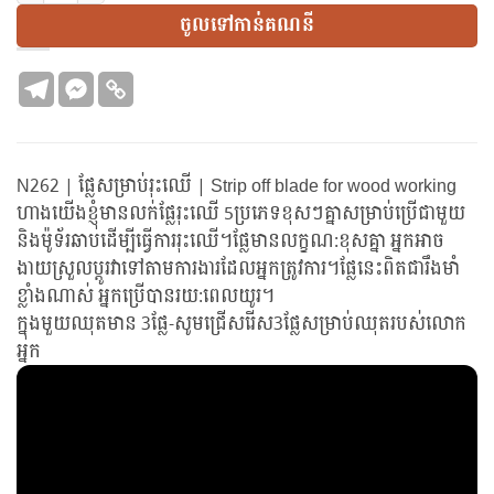
ចូលទៅកាន់គណនី
N262 | ផ្លែសម្រាប់រុះឈើ | Strip off blade for wood working
ហាងយើងខ្ញុំមានលក់ផ្លែរុះឈើ 5ប្រភេទខុសៗគ្នាសម្រាប់ប្រើជាមួយ
និងម៉ូទ័រឆាបដើម្បីធ្វើការរុះឈើ។ផ្លែមានលក្ខណ:ខុសគ្នា អ្នកអាច
ងាយស្រួលប្តូរវាទៅតាមការងារដែលអ្នកត្រូវការ។ផ្លែនេះពិតជារឹងមាំ
ខ្លាំងណាស់ អ្នកប្រើបានរយ:ពេលយូរ។
ក្នុងមួយឈុតមាន 3ផ្លែ-សូមជ្រើសរើស3ផ្លែសម្រាប់ឈុតរបស់លោក
អ្នក