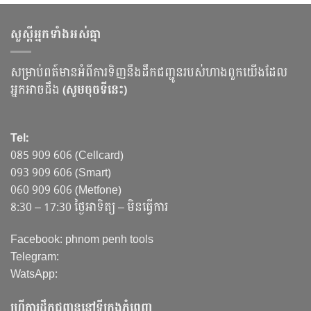
សួស្ដីអ្នកទាំងអស់គ្នា
សម្រាប់ពត៍មានអំពីការទិញនឹងដឹកជញ្ជូនរបស់ហាងពួកយើងដែល
អ្នកអាចដឹង
(សូមចុចទីនេះ)
Tel:
085 909 606 (Cellcard)
093 909 606 (Smart)
060 909 606 (Metfone)
8:30 – 17:30 ថ្ងៃអាទិត្យ – មិនធ្វើការ
Facebook: phnom penh tools
Telegram:
WatsApp:
ហ្វ្រីការដឹកជញ្ជូននៅទីក្រុងភ្នំពេញ