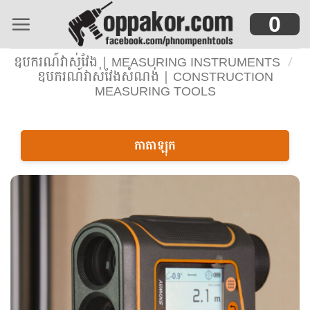
Skip
0
to
content
ឧបករណ៍វាស់វែង | MEASURING INSTRUMENTS
/
ឧបករណ៍វាស់វែងសំណង់ | CONSTRUCTION
MEASURING TOOLS
កាតាឡុក