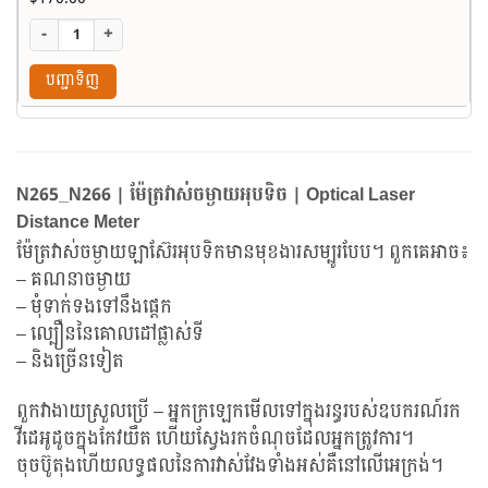
-
+
បញ្ជាទិញ
N265_N266 | ម៉ែត្រវាស់ចម្ងាយអុបទិច | Optical Laser
Distance Meter
ម៉ែត្រវាស់ចម្ងាយឡាស៊ែរអុបទិកមានមុខងារសម្បូរបែប។ ពួកគេអាច៖
– គណនាចម្ងាយ
– មុំទាក់ទងទៅនឹងផ្តេក
– ល្បឿននៃគោលដៅផ្លាស់ទី
– និងច្រើនទៀត
ពួកវាងាយស្រួលប្រើ – អ្នកក្រឡេកមើលទៅក្នុងរន្ធរបស់ឧបករណ៍រក
វីដេអូដូចក្នុងកែវយឹត ហើយស្វែងរកចំណុចដែលអ្នកត្រូវការ។
ចុចប៊ូតុងហើយលទ្ធផលនៃការវាស់វែងទាំងអស់គឺនៅលើអេក្រង់។