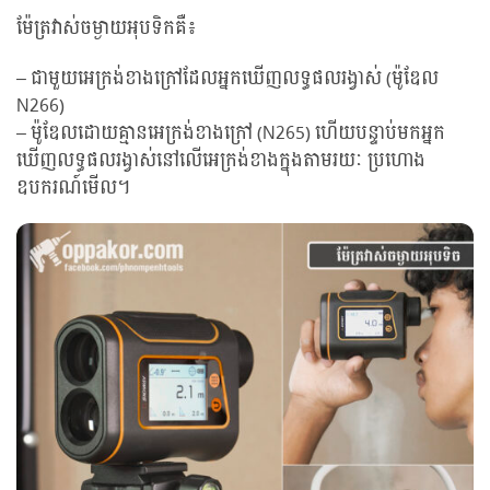
ម៉ែត្រវាស់ចម្ងាយអុបទិកគឺ៖
– ជាមួយអេក្រង់ខាងក្រៅដែលអ្នកឃើញលទ្ធផលរង្វាស់ (ម៉ូឌែល
N266)
– ម៉ូឌែលដោយគ្មានអេក្រង់ខាងក្រៅ (N265) ហើយបន្ទាប់មកអ្នក
ឃើញលទ្ធផលរង្វាស់នៅលើអេក្រង់ខាងក្នុងតាមរយៈ ប្រហោង
ឧបករណ៍មើល។