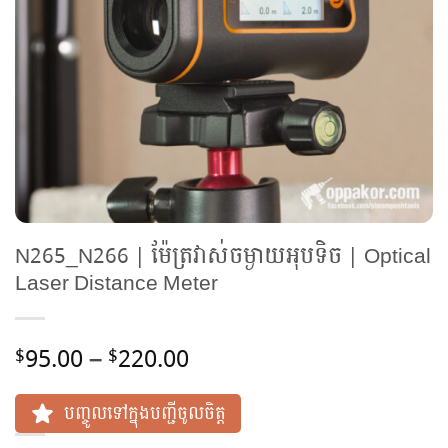
N265_N266 | ម៉ែត្រវាស់ចម្ងាយអុបទិច | Optical
Laser Distance Meter
Price
95.00
–
220.00
$
$
range:
$95.00
បញ្ចូលទៅក្នុងបញ្ជីចូលចិត្ត
through