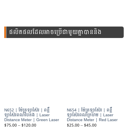
ផលិតផលដែលអាចប្រើជាមួយគ្នាបាននិង
ឧបករណ៍នេះ
N652 | ម៉ែត្រឡាស៊ែរ | ពន្លឺ
N654 | ម៉ែត្រឡាស៊ែរ | ពន្លឺ
ឡាស៊ែរពណ៌បៃតង | Laser
ឡាស៊ែរពណ៌ក្រហម | Laser
Distance Meter | Green Laser
Distance Meter | Red Laser
Price
Price
$
75.00
–
$
120.00
$
25.00
–
$
45.00