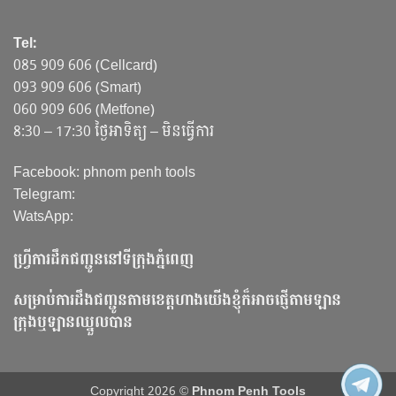
Tel:
085 909 606 (Cellcard)
093 909 606 (Smart)
060 909 606 (Metfone)
8:30 – 17:30 ថ្ងៃអាទិត្យ – មិនធ្វើការ
Facebook: phnom penh tools
Telegram:
WatsApp:
ហ្វ្រីការដឹកជញ្ជូននៅទីក្រុងភ្នំពេញ
សម្រាប់ការដឹងជញ្ជូនតាមខេត្តហាងយើងខ្ញុំក៏អាចផ្ញើតាមឡាន
ក្រុងឬឡានឈ្នួលបាន
Copyright 2026 ©
Phnom Penh Tools