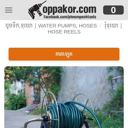
Skip
0
to
content
បូមទឹក,ទុយោ | WATER PUMPS, HOSES
/
រុំទុយោ |
HOSE REELS
កាតាឡុក