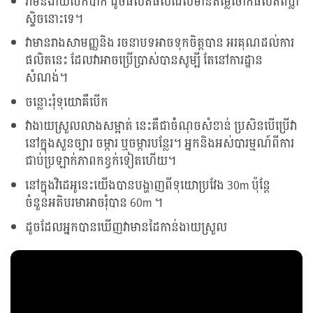
វាមិនងាយបែកបាក់ ដូចផលិតផលដែលមានតម្លៃថោកផលិតពីប្លា
ស្ទិចនោះទេ។
វាមានរាងសាមញ្ញនិង រចនាបទអាចទុកចិត្តបាន អរគុណដល់ការ
ផលិតនេះ ដែលវាអាចប្រើប្រាស់បានសូម្បី តែនៅការដ្ឋាន
សំណង់។
ចន្លោះរុំទុយោគឺបើក
វាងាយស្រួលលាងសម្អាត់ នេះគឺជាចំំណុចសំខាន់ ប្រសិនបើប្រើវា
នៅក្នុងសួនច្បារ ចម្ការ ឬចម្ការបន្លែរ។ អ្នកនិងអស់បារម្មណ៍ពីការ
ជាប់ប្រឡាក់ភាពកខ្វក់ទៀតហើយ។
នៅក្នុងវិដេអូនេះយើងបានបង្ហាញពីទុយោប្រវែង 30m ប៉ុន្តែ
ចំនួនអតិបរមាអាចរុំបាន 60m ។
ដូចដែលអ្នកបានឃើញវាមានដៃកាន់ងាយស្រួល