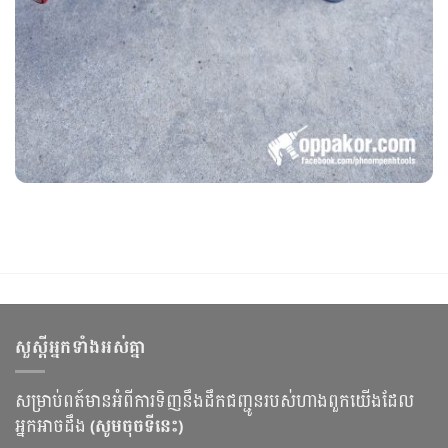
សួស្ដីអ្នកទាំងអស់គ្នា
សម្រាប់ពត៍មានអំពីការទិញនឹងដឹកជញ្ជូនរបស់ហាងពួកយើងដែល
អ្នកអាចដឹង
(សូមចុចទីនេះ)