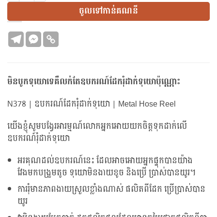
ចូលទៅកាន់គណនី
មិនបូកទុយោទេគឺលក់តែឧបករណ៍ដែករុំដាក់ទុយោប៉ុណ្ណោះ
N378 | ឧបករណ៍ដែករុំដាក់ទុយោ | Metal Hose Reel
យើងខ្ញុំសូមបង្វែរអារម្មណ៍លោកអ្នកអោយយកចិត្តទុកដាក់លើ
ឧបករណ៍រុំដាក់ទុយោ
អរគុណដល់ឧបករណ៍នេះ ដែលអាចអោយអ្នកផ្ទុកបានយ៉ាង
វែងមកបង្រួមតូច ទុយោមិនងាយខូច និងប្រើ បា្រស់បានយូរ។
ការរុំមានភាពងាយស្រួលខ្លាំងណាស់ ផលិតពីដែក ប្រើប្រាស់បាន
យូរ