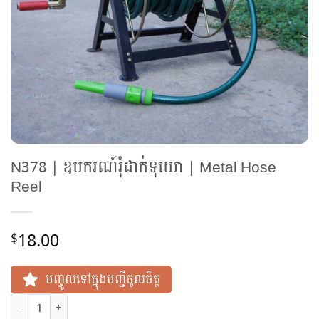
N378 | ឧបករណ៍រុំដាក់ទុយោ | Metal Hose
Reel
18.00
$
បញ្ចូលទៅក្នុងបញ្ជីចូលចិត្ត
N378 | ឧបករណ៍រុំដាក់ទុយោ | Metal Hose Reel quantity