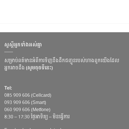
សួស្ដីអ្នកទាំងអស់គ្នា
សម្រាប់ពត៍មានអំពីការទិញនឹងដឹកជញ្ជូនរបស់ហាងពួកយើងដែល
អ្នកអាចដឹង
(សូមចុចទីនេះ)
Tel:
085 909 606 (Cellcard)
093 909 606 (Smart)
060 909 606 (Metfone)
8:30 – 17:30 ថ្ងៃអាទិត្យ – មិនធ្វើការ