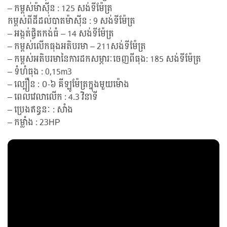
– កម្ពស់ម៉ាស៊ីន : 125 សង់ទីម៉ែត្រ
កម្ពស់ពីដីដល់បាតម៉ាស៊ីន : 9 សង់ទីម៉ែត្រ
– អង្កត់ផ្ចិតកង់ធំ – 14 សង់ទីម៉ែត្រ
– កម្ពស់លើកធុងអតិបរមា – 211សង់ទីម៉ែត្រ
– កម្ពស់អតិបរមានៃការដកសម្ភារៈចេញពីធុង: 185 សង់ទីម៉ែត្រ
– ទំហំធុង : 0,15m3
– ល្បឿន : ០-៦ គីឡូម៉ែត្រក្នុងមួយម៉ោង
– ពេលវេលាលើក : 4.3 វិនាទី
– ប្រេងឥន្ធនៈ : សាំង
– កម្លាំង : 23HP