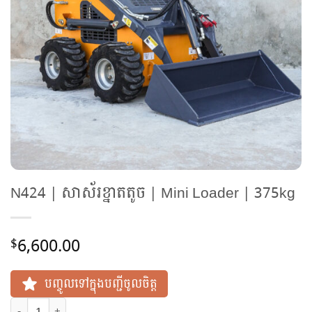
N424 | សាស័រខ្នាតតូច | Mini Loader | 375kg
6,600.00
$
បញ្ចូលទៅក្នុងបញ្ជីចូលចិត្ត
N424 | សាស័រខ្នាតតូច | Mini Loader | 375kg quantity