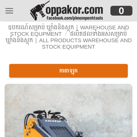
Skip
0
to
content
ឧបករណ៍សម្រាប់ ឃ្លាំងនិងស្តុក | WAREHOUSE AND
STOCK EQUPMENT
/
ផលិតផលទាំងអស់សម្រាប់
ឃ្លាំងនិងស្តុក | ALL PRODUCTS WAREHOUSE AND
STOCK EQUIPMENT
កាតាឡុក