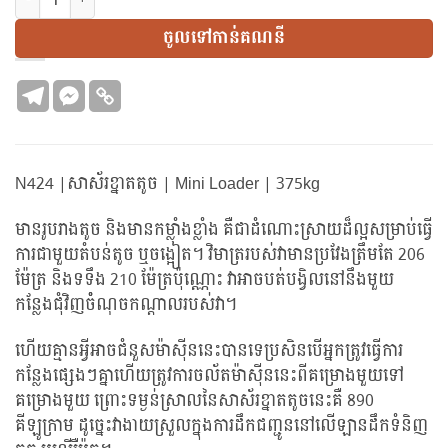
ចូលទៅកាន់គណនី
N424 |សាស័រខ្នាតតូច | Mini Loader | 375kg
មានរូបរាងតូច និងមានកម្លាំងខ្លាំង គឺជាដំណោះស្រាយដ៏ល្អសម្រាប់ធ្វើ
ការជាមួយតំបន់តូច ឬចង្អៀត។ វិមាត្ររបស់វាមានប្រវែងត្រឹមតែ 206
ម៉ែត្រ និងទទឹង 210 ម៉ែត្រប៉ុណ្ណោះ វាអាចបត់បង្វិលនៅនឹងមួយ
កន្លែងជុំវិញចំំណុចកណ្តាលរបស់វា។
ហើយគ្មានអ្វីអាចជំនួសម៉ាស៊ីននេះបានទេប្រសិនបើអ្នកត្រូវធ្វើការ
កន្លែងផ្សេងៗគ្នាហើយត្រូវការចល័តម៉ាស៊ីននេះពីគម្រោងមួយទៅ
គម្រោងមួយ ព្រោះទម្ងន់ស្រាលនៃសាស័រខ្នាតតូចនេះគឺ 890
គីឡូក្រាម ដូច្នេះវាងាយស្រួលក្នុងការដឹកជញ្ជូននៅលើឡានដឹកទំនិញ