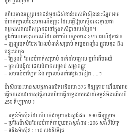
តូច ឬលើរ៉ឺម៉ក។
ហើយមានអត្ថប្រយោជន៍មួយដ៏សំខាន់របស់ម៉ាស៊ីននេះគឺអ្នកអាច
បំពាក់ក្បាលនៃឧបករណ៍ចម្រុះ ដែលធ្វើឱ្យម៉ាស៊ីននេះក្លាយជា
កម្មករសកលពិតប្រាកដនៅក្នុងកសិដ្ឋានរបស់អ្នក។
ក្នុងចំណោមឧបករណ៍ដែលអាចបំពាក់រួមមាន ឧទាហរណ៍ដូចជា៖
– ញញួរបុកបំបែក ដែលបំពាក់សម្រាប់ កម្ទេចជញ្ជាំង ផ្លូវបេតុង និង
បន្ទះបេតុង
– ផ្លែខួងដី ដែលបំពាក់សម្រាប់ ដាក់ដាំបង្គោល ឬដាំដើមឈើ
– ច្រាស់បង្វិល ដែលបំពាក់សម្រាប់ សម្អាតផ្លូវ
– សមលើបាឡែត និង ក្បាលបំពាក់ផ្សេងៗទៀត…..។
ម៉ាស៊ីននេះមានសមត្ថភាពលើកអតិបរមា 375 គីឡូក្រាម ហើយវាអាច
ធ្វើចលនាដោយសុវត្ថិភាពហើយធ្វើយុទ្ធនាការដោយទម្ងន់មិនលើសពី
250 គីឡូក្រាម។
– ទម្ងន់ម៉ាស៊ីនដែលបំពាក់ជាមួយធុងស្តង់ដារ : 890 គីឡូក្រាម
– ប្រវែងម៉ាស៊ីនដែលបំពាក់ជាមួយធុងស្តង់ដារ : 206 សង់ទីម៉ែត្រ
– ទទឹងម៉ាស៊ីន : 110 សង់ទីម៉ែត្រ