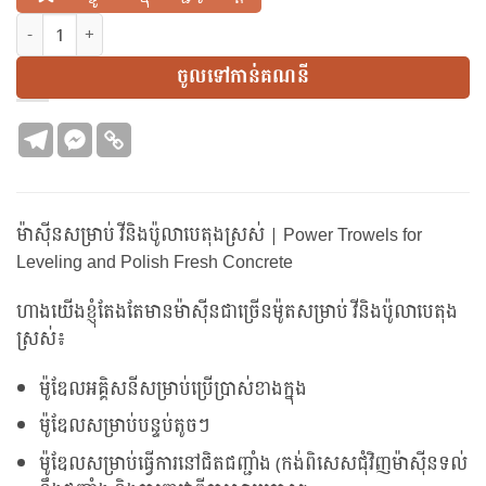
N524 | ម៉ាស៊ីនសម្រាប់ វីនិងប៉ូលាបេតុងស្រស់ | Power Trowels for L
ចូលទៅកាន់គណនី
ម៉ាស៊ីនសម្រាប់ វីនិងប៉ូលាបេតុងស្រស់ | Power Trowels for
Leveling and Polish Fresh Concrete
ហាងយើងខ្ញុំតែងតែមានម៉ាស៊ីនជាច្រើនម៉ូតសម្រាប់ វីនិងប៉ូលាបេតុង
ស្រស់៖
ម៉ូឌែលអគ្គិសនីសម្រាប់ប្រើប្រាស់ខាងក្នុង
ម៉ូឌែលសម្រាប់បន្ទប់តូចៗ
ម៉ូឌែលសម្រាប់ធ្វើការនៅជិតជញ្ជាំង (កង់ពិសេសជុំវិញម៉ាស៊ីនទល់