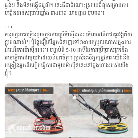
ធ្ងន់ៗ​​ និងមិនបង្កើតធូលី។ នេះគឺជាដំណោះស្រាយដ៏ល្អសម្រាប់ការ
បង្កើតជាន់សម្រាប់ឃ្លាំង រោងជាង យានដ្ឋាន ឬហាង។
+++
មនុស្សភាគច្រើនខ្លាចក្នុងការប្រើម៉ាស៊ីននេះ មើលទៅពិតជាគួរឱ្យភ័យ
ខ្លាចណាស់។ ប៉ុន្តែជឿលើអ្នកជំនាញទៅ វាងាយស្រួលណាស់ក្នុងការ
ដំណើរការម៉ាស៊ីននេះ។ បន្ទាប់ពី 5-10 នាទីនៃការប្រើប្រាស់អ្នកនឹង
អាចធ្វើការជាមួយវាដោយទំនុកចិត្ត។ ប្រសិនបើអ្នកត្រូវការ យើងនឹង
បង្រៀនអ្នកពីរបៀបធ្វើការជាមួយម៉ាស៊ីននេះនៅក្នុងហាងរបស់យើង
ខ្ញុំ។