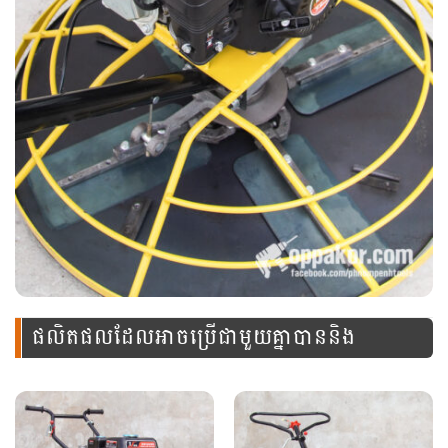
ផលិតផលដែលអាចប្រើជាមួយគ្នាបាននិង
ឧបករណ៍នេះ