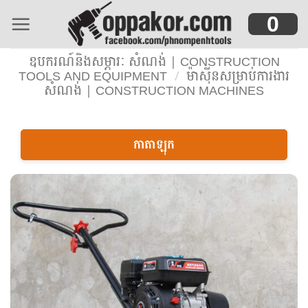
Skip
0
to
content
ឧបករណ៍និងសម្ភារៈ សំណង់ | CONSTRUCTION
TOOLS AND EQUIPMENT
/
ម៉ាស៊ីនសម្រាប់ការងារ
សំណង់ | CONSTRUCTION MACHINES
កាតាឡុក