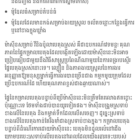
នឹងជញ្ជាំង និងការពារវាពីការស្នាមកោស)
ម៉ូឌែលធំសម្រាប់តំបន់ធំ
ម៉ូឌែលដែលមានកង់សម្រាប់ងាយស្រួល ចល័តចន្លោះកន្លែងធ្វើការ
ឬនៅខាងក្នុងឃ្លាំង
ម៉ាស៊ីនសម្រាប់ វីនិងប៉ូលាបេតុងស្រស់ គឺជាឧបករណ៍វេទមន្ត! គុណ
ភាពនៃផ្ទៃកម្រាលបេតុងដែលបង្កើតឡើងដោយម៉ាស៊ីននេះមិនអាច
ប្រៀបធៀបជាមួយនឹងវិធីសាស្រ្តប្រពៃណីណាមួយនៃការពង្រាបស្មើរ
ផ្ទៃបេតុងស្រស់នោះទេ។ ល្បឿន និងភាពងាយស្រួលនៃការងារ
អនុញ្ញាតឱ្យមនុស្សម្នាក់ធ្វើការងារបានច្រើនជាង កម្មកមួយក្រុមដែល
ប្រើឧបករណ៍ដៃ ហើយគុណភាពខ្ពស់ជាងឆ្ងាយណាស់។
ផ្ទៃនៃកម្រាលបេតុងបន្ទាប់ពីប្រើម៉ាស៊ីននេះមិនត្រឹមតែរលោងឥតខ្ចោះ
ប៉ុណ្ណោះទេ ថែមទាំងជាប់បានយូរទៀតផង។ ម៉ាស៊ីនបង្រួមស្រទាប់
ខាងលើនៃបេតុង និងកម្ចាត់ទឹកដែលលើសចេញ។ ដូច្នេះស្រទាប់
ខាងលើនៃបេតុងកាន់តែរឹងមាំជាងស្រទាប់ខាងក្នុង។ កម្រាលបេតុង
បន្ទាប់ពីដំណើរការដោយម៉ាស៊ីននេះ បេតុងមិនដួលរលំនៅជើង
ក្រោមឬរបេះស្រទាប់លើបេតុងនៅពេលដែលយើងរុញរទេះ​​ឬរបស់