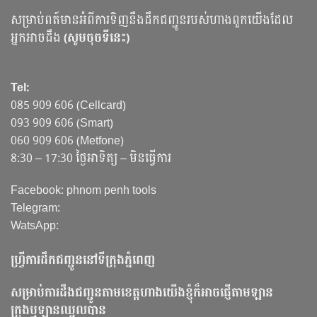
សម្រាប់ពត៍មានអំពីការទិញនឹងដឹកជញ្ជូនរបស់ហាងពួកយើងដែល
អ្នកអាចដឹង
(សូមចុចទីនេះ)
Tel:
085 909 606 (Cellcard)
093 909 606 (Smart)
060 909 606 (Metfone)
8:30 – 17:30 ថ្ងៃអាទិត្យ – មិនធ្វើការ
Facebook: phnom penh tools
Telegram:
WatsApp:
ហ្វ្រីការដឹកជញ្ជូននៅទីក្រុងភ្នំពេញ
សម្រាប់ការដឹងជញ្ជូនតាមខេត្តហាងយើងខ្ញុំក៏អាចផ្ញើតាមឡាន
ក្រុងឬឡានឈ្នួលបាន