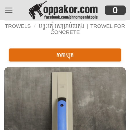
Skip
0
to
content
TROWELS
/
បន្ទះគៀរសម្រាប់បេតុង | TROWEL FOR
CONCRETE
កាតាឡុក