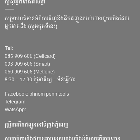
សួស្ដីអ្នកទាំងអស់គ្នា
សម្រាប់ពត៍មានអំពីការទិញនឹងដឹកជញ្ជូនរបស់ហាងពួកយើងដែល
អ្នកអាចដឹង
(សូមចុចទីនេះ)
Tel:
085 909 606 (Cellcard)
093 909 606 (Smart)
060 909 606 (Metfone)
8:30 – 17:30 ថ្ងៃអាទិត្យ – មិនធ្វើការ
Facebook: phnom penh tools
Telegram:
WatsApp:
ហ្វ្រីការដឹកជញ្ជូននៅទីក្រុងភ្នំពេញ
សម្រាប់ការដឹងជញ្ជូនតាមខេត្តហាងយើងខ្ញុំក៏អាចផ្ញើតាមឡាន