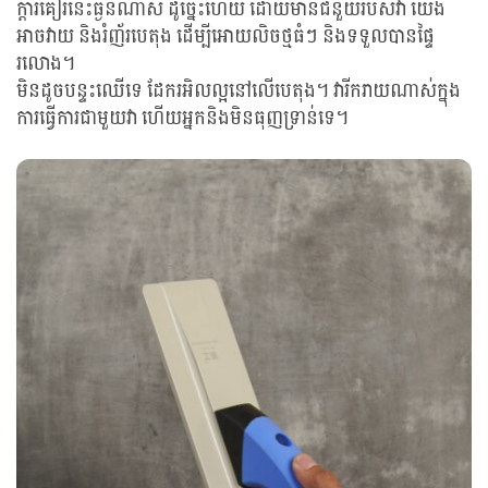
ក្តារគៀរនេះធ្ងន់ណាស់ ដូច្នេះហើយ ដោយមានជំនួយរបស់វា យើង
អាចវាយ និងរំញ័របេតុង ដើម្បីអោយលិចថ្មធំៗ និងទទួលបានផ្ទៃ
រលោង។
មិនដូចបន្ទះឈើទេ ដែករអិលល្អនៅលើបេតុង។ វារីករាយណាស់ក្នុង
ការធ្វើការជាមួយវា ហើយអ្នកនិងមិនធុញទ្រាន់ទេ។