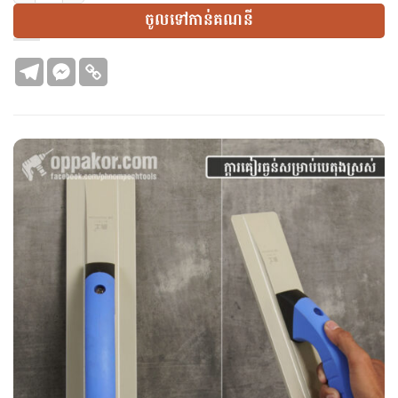
ចូលទៅកាន់គណនី