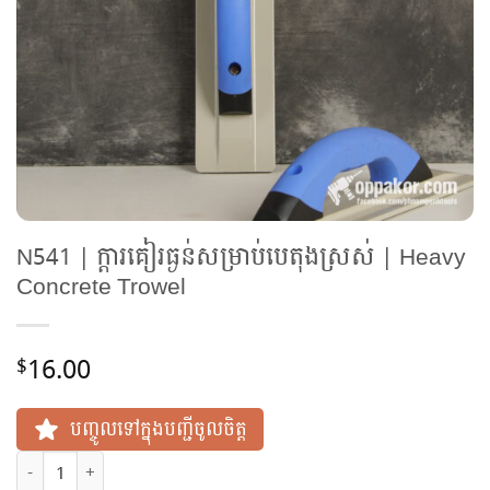
N541 | ក្តារគៀរធ្ងន់សម្រាប់បេតុងស្រស់ | Heavy
Concrete Trowel
16.00
$
បញ្ចូលទៅក្នុងបញ្ជីចូលចិត្ត
N541 | ក្តារគៀរធ្ងន់សម្រាប់បេតុងស្រស់ | Heavy Concrete Trowel qua