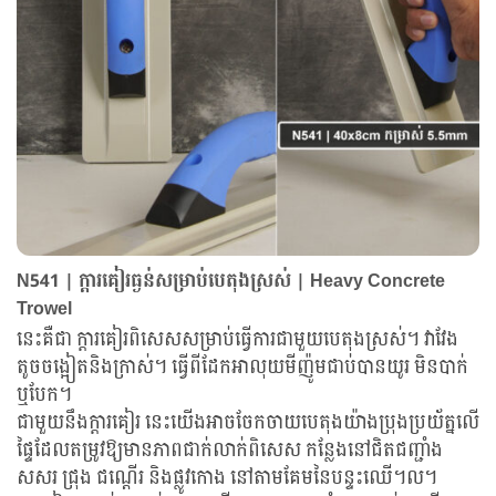
N541 | ក្តារគៀរធ្ងន់សម្រាប់បេតុងស្រស់ | Heavy Concrete
Trowel
នេះគឺជា ក្តារគៀរពិសេសសម្រាប់ធ្វើការជាមួយបេតុងស្រស់។ វាវែង
តូចចង្អៀតនិងក្រាស់។ ធ្វើពីដែកអាលុយមីញ៉ូមជាប់បានយូរ មិនបាក់
ឬបែក។
ជាមួយនឹងក្តារគៀរ នេះយើងអាចចែកចាយបេតុងយ៉ាងប្រុងប្រយ័ត្នលើ
ផ្ទៃដែលតម្រូវឱ្យមានភាពជាក់លាក់ពិសេស កន្លែងនៅជិតជញ្ជាំង
សសរ ជ្រុង ជណ្តើរ និងផ្លូវកោង នៅតាមគែមនៃបន្ទះឈើ។ល។