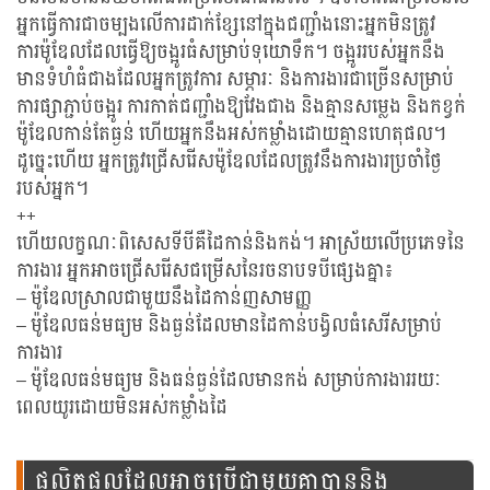
អ្នកធ្វើការជាចម្បងលើការដាក់ខ្សែនៅក្នុងជញ្ជាំងនោះអ្នកមិនត្រូវ
ការម៉ូឌែលដែលធ្វើឱ្យចង្អូរធំសម្រាប់ទុយោទឹក។ ចង្អូររបស់អ្នកនឹង
មានទំហំធំជាងដែលអ្នកត្រូវការ សម្ភារៈ និងការងារជាច្រើនសម្រាប់
ការផ្សាភ្ជាប់ចង្អូរ ការកាត់ជញ្ជាំងឱ្យវែងជាង និងគ្មានសម្លេង និងកខ្វក់
ម៉ូឌែលកាន់តែធ្ងន់ ហើយអ្នកនឹងអស់កម្លាំងដោយគ្មានហេតុផល។
ដូច្នេះហើយ អ្នកត្រូវជ្រើសរើសម៉ូឌែលដែលត្រូវនឹងការងារប្រចាំថ្ងៃ
របស់អ្នក។
++
ហើយលក្ខណៈពិសេសទីបីគឺដៃកាន់និងកង់។ អាស្រ័យលើប្រភេទនៃ
ការងារ អ្នកអាចជ្រើសរើសជម្រើសនៃរចនាបទបីផ្សេងគ្នា៖
– ម៉ូឌែលស្រាលជាមួយនឹងដៃកាន់ញសាមញ្ញ
– ម៉ូឌែលធន់មធ្យម និងធ្ងន់ដែលមានដៃកាន់បង្វិលធំសេរីសម្រាប់
ការងារ
– ម៉ូឌែលធន់មធ្យម និងធន់ធ្ងន់ដែលមានកង់ សម្រាប់ការងាររយៈ
ពេលយូរដោយមិនអស់កម្លាំងដៃ
ផលិតផលដែលអាចប្រើជាមួយគ្នាបាននិង