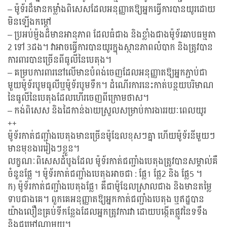
– ម៉ូទ័រដ៏មានកម្លាំងពិសេសដែលអនុញ្ញាតឱ្យអ្នកធ្វើការបានយូរដោយ
មិនឡើងកម្តៅ
– ប្រអប់ម្ញ៉ុងដ៏មានអានុភាព ដែលធំជាង និងខ្លាំងជាងម៉ូទ័រឆាបធម្មតា
2 ទៅ 3ដង។ វាអាចធ្វើការបានយូរក្នុងស្ថានភាពលំបាក និងត្រូវបាន
ការពារបានច្រើនពីធូលីនៃបេតុង។
– គម្របការពារនៅលើមានបំពង់ចេញដែលអនុញ្ញាតឱ្យអ្នកភ្ជាប់ជា
មួយម៉ូទ័របូមធូលីឬម៉ូទ័របូមទឹក។ ដំណើរការនេះកាត់បន្ថយបរិមាណ
នៃធូលីនៃបេតុងដែលហើរចេញពីក្រោមថាស។
– កង់ពិសេស និងដៃកាន់ងាយស្រួលសម្រាប់ការងាររយៈពេលយូរ
++
ម៉ូទ័រកាត់ជញ្ជាំងបេតុងមានច្រើនម៉ូឌែលខុសៗគ្នា ហើយម៉ូទ័រនីមួយៗ
មានមុខងាររៀងៗខ្លួន។
លក្ខណៈពិសេសដំបូងដែល ម៉ូទ័រកាត់ជញ្ជាំងបេតុងត្រូវបានសម្គាល់គឺ
ចំនួនផ្លែ ។ ម៉ូទ័រកាត់ជញ្ជាំងបេតុងអាចជា : ផ្លែ1 ផ្លែ2 និង ផ្លែ5 ។
ក) ម៉ូទ័រកាត់ជញ្ជាំងបេតុងផ្លែ1 គឺជាម៉ូឌែលស្រាលជាង និងមានតម្លៃ
ទាបជាងគេ។ ពួកគេអនុញ្ញាតឱ្យអ្នកកាត់ជញ្ជាំងបេតុង ឬឥដ្ឋបាន
យ៉ាងលឿនគ្រប់ទីកន្លែងដែលអ្នកត្រូវការវា ដោយបង្កើតផ្លូវនៃទទឹង
និងជម្រៅណាមួយ។