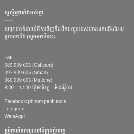
សួស្ដីអ្នកទាំងអស់គ្នា
សម្រាប់ពត៍មានអំពីការទិញនឹងដឹកជញ្ជូនរបស់ហាងពួកយើងដែល
អ្នកអាចដឹង
(សូមចុចទីនេះ)
Tel:
085 909 606 (Cellcard)
093 909 606 (Smart)
060 909 606 (Metfone)
8:30 – 17:30 ថ្ងៃអាទិត្យ – មិនធ្វើការ
Facebook: phnom penh tools
Telegram:
WatsApp:
ហ្វ្រីការដឹកជញ្ជូននៅទីក្រុងភ្នំពេញ