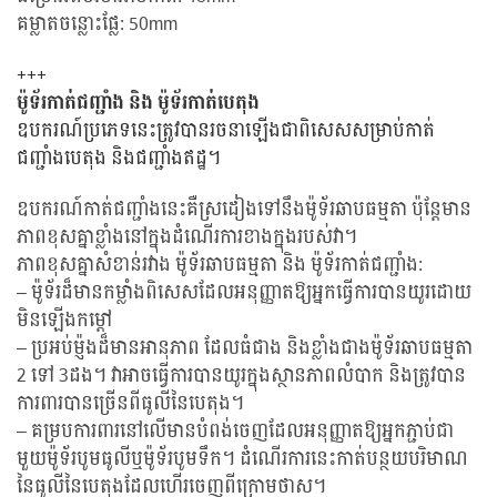
គម្លាតចន្លោះផ្លែ: 50mm
+++
ម៉ូទ័រកាត់ជញ្ជាំង និង ម៉ូទ័រកាត់បេតុង
ឧបករណ៍ប្រភេទនេះត្រូវបានរចនាឡើងជាពិសេសសម្រាប់កាត់
ជញ្ជាំងបេតុង និងជញ្ជាំងឥដ្ឋ។
ឧបករណ៍កាត់ជញ្ជាំងនេះគឺស្រដៀងទៅនឹងម៉ូទ័រឆាបធម្មតា ប៉ុន្តែមាន
ភាពខុសគ្នាខ្លាំងនៅក្នុងដំណើរការខាងក្នុងរបស់វា។
ភាពខុសគ្នាសំខាន់រវាង ម៉ូទ័រឆាបធម្មតា និង ម៉ូទ័រកាត់ជញ្ជាំង:
– ម៉ូទ័រដ៏មានកម្លាំងពិសេសដែលអនុញ្ញាតឱ្យអ្នកធ្វើការបានយូរដោយ
មិនឡើងកម្តៅ
– ប្រអប់ម្ញ៉ុងដ៏មានអានុភាព ដែលធំជាង និងខ្លាំងជាងម៉ូទ័រឆាបធម្មតា
2 ទៅ 3ដង។ វាអាចធ្វើការបានយូរក្នុងស្ថានភាពលំបាក និងត្រូវបាន
ការពារបានច្រើនពីធូលីនៃបេតុង។
– គម្របការពារនៅលើមានបំពង់ចេញដែលអនុញ្ញាតឱ្យអ្នកភ្ជាប់ជា
មួយម៉ូទ័របូមធូលីឬម៉ូទ័របូមទឹក។ ដំណើរការនេះកាត់បន្ថយបរិមាណ
នៃធូលីនៃបេតុងដែលហើរចេញពីក្រោមថាស។