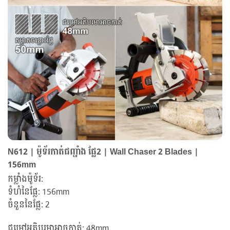
N612 | ម៉ូទ័រកាត់ជញ្ជាំង ផ្លែ2 | Wall Chaser 2 Blades |
156mm
កម្លាំងម៉ូទ័រ:
ទំហំនៃផ្លែ: 156mm
ចំនួននៃផ្លែ: 2
ជម្រៅអតិបរមាអាចកាត់: 48mm