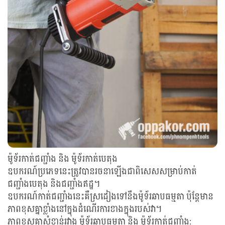
ម៉ូទ័រកាត់ជញ្ជាំង និង ម៉ូទ័រកាត់បេតុង
ឧបករណ៍ប្រភេទនេះត្រូវបានរចនាឡើងជាពិសេសសម្រាប់កាត់
ជញ្ជាំងបេតុង និងជញ្ជាំងឥដ្ឋ។
ឧបករណ៍កាត់ជញ្ជាំងនេះគឺស្រដៀងទៅនឹងម៉ូទ័រឆាបធម្មតា ប៉ុន្តែមាន
ភាពខុសគ្នាខ្លាំងនៅក្នុងដំណើរការខាងក្នុងរបស់វា។
ភាពខុសគ្នាសំខាន់រវាង ម៉ូទ័រឆាបធម្មតា និង ម៉ូទ័រកាត់ជញ្ជាំង: