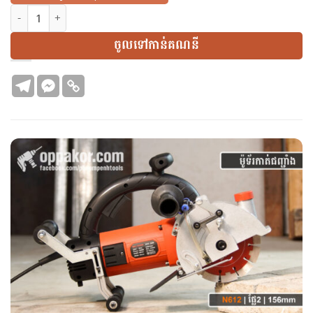
N612 | ម៉ូទ័រកាត់ជញ្ជាំង ផ្លែ2 | Wall Chaser 2 Blades | 156mm quant
ចូលទៅកាន់គណនី