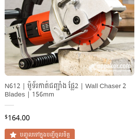
N612 | ម៉ូទ័រកាត់ជញ្ជាំង ផ្លែ2 | Wall Chaser 2
Blades | 156mm
164.00
$
បញ្ចូលទៅក្នុងបញ្ជីចូលចិត្ត