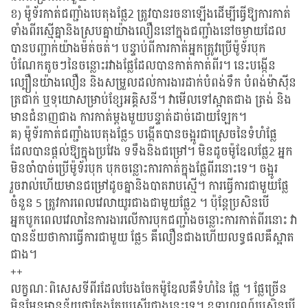
ខ) ម៉ូទ័រកាត់ជញ្ជាំងបេតុងផ្លែ2 ត្រូវបានរចនាឡើងដើម្បីធ្វើឱ្យការកាត់
ទាំងពីរស្មើគ្នានិងស្របគ្នាយ៉ាងលឿននៅក្នុងជញ្ជាំងនៅចម្ងាយដែល
បានបញ្ជាក់យ៉ាងម៉ត់ចត់។ បន្ទាប់ពីការកាត់អ្នកត្រូវប្រើម៉ូទ័របុក
បំណែកតូចៗនៃចន្លោះរវាងផ្លែដែលបានកាត់កាត់ពីរ។ នេះបង្កើន
ល្បឿនយ៉ាងលឿន និងសម្រួលដល់ការងារដាក់បំពង់ទឹក បំពង់ម៉ាស៊ីន
ត្រជាក់ ឬទុយោសម្រាប់ខ្សែអគ្គិសនី។ វាមើលទៅស្អាតជាង ត្រង់ និង
មានជំនាញជាង ការកាត់ម្តងមួយបន្ទាត់ដាច់ដោយឡែក។
គ) ម៉ូទ័រកាត់ជញ្ជាំងបេតុងផ្លែ5 បង្កើតបានចង្អូរជាស្រេចនៃទំហំផ្លែ
ដែលបានផ្តល់ឱ្យក្នុងប្រវែង ទទឹងនិងជម្រៅ។ មិនដូចម៉ូឌែលផ្លែ2 អ្នក
មិនចាំបាច់ប្រើម៉ូទ័របុក បុកចន្លោះការកាត់ក្នុងផ្លែពីរនោះទេ។ ចង្អូរ
រួចរាល់ហើយមានជម្រៅដូចគ្នានិងបាតរាបស្មើ។ ការធ្វើការជាមួយផ្លែ
ចំនួន 5 ត្រូវការពេលវេលាយូរជាងជាមួយផ្លែ2 ។ ប៉ុន្តែប្រសិនបើ
អ្នកបូកពេលវេលានៃការងារលើការបុកជញ្ជាំងចន្លោះការកាត់ពីរនោះ វា
បានន័យថាការធ្វើការជាមួយ ផ្លែ5 គឺលឿនជាងហើយលទ្ធផលគឺស្អាត
ជាង។
++
លក្ខណៈពិសេសទីពីរដែលបែងចែកម៉ូឌែលគឺទំហំនៃ ផ្លែ ។ ផ្លែច្រើន
មិនមែនមានន័យថាតែងតែប្រសើរជាងនេះទេ។ ឧទាហរណ៍ប្រសិនបើ