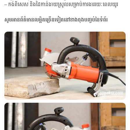
– កង់ពិសេស និងដៃកាន់ងាយស្រួលសម្រាប់ការងាររយៈពេលយូរ
សូមអានព័ត៌មានលម្អិតច្រើនទៀតនៅខាងចុងបញ្ចប់នៃទំព័រ