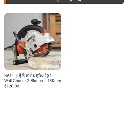
ឧបករណ៍នេះ
N611 | ម៉ូទ័រកាត់ជញ្ជាំង ផ្លែ2 |
Wall Chaser 2 Blades | 130mm
$
126.00