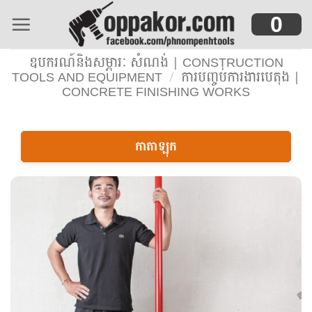
Skip
0
to
content
ឧបករណ៍និងសម្ភារៈ សំណង់ | CONSTRUCTION
TOOLS AND EQUIPMENT
/
ការបញ្ចប់ការងារបេតុង |
CONCRETE FINISHING WORKS
កាតាឡុក