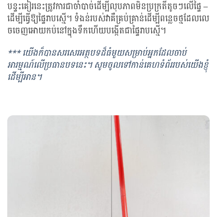
បន្ទះគៀរនេះត្រូវការជាចាំបាច់ដើម្បីលុបភាពមិនប្រក្រតីតូចៗលើផ្ទៃ –
ដើម្បីធ្វើឱ្យផ្ទៃរាបស្មើ។ ទំងន់របស់វាគឺគ្រប់គ្រាន់ដើម្បីពន្លេចថ្មដែលលេ
ចចេញអោយកប់នៅក្នុងទឹកហើយបង្កើតជាផ្ទៃរាបស្មើ។
*** យើងក៏បានសរសេរអត្ថបទដ៏ធំមួយសម្រាប់អ្នកដែលចាប់
អារម្មណ៍លើប្រធានបទនេះ។ សូមចូលទៅកាន់គេហទំព័ររបស់យើងខ្ញុំ
ដើម្បីអាន។