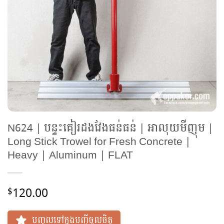
N624 | បន្ទះគៀរដងវែងធន់ធន់ | អាលុយមីញុម |
Long Stick Trowel for Fresh Concrete |
Heavy | Aluminum | FLAT
120.00
$
បញ្ចូលទៅក្នុងបញ្ជីចូលចិត្ត