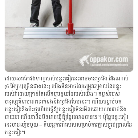
ដោយសារតែដងទាញរបស់បន្ទះគៀរនេះអាចមានប្រវែង វែងណាស់
(6 ម៉ែត្រឬច្រើនជាងនេះ) យើងមិនអាចលៃតម្រូវជម្រាលនៃបន្ទះ
របស់វាដោយគ្រាន់តែលើកឬបន្ថយដៃរបស់យើង។ កម្ពស់របស់
មនុស្សគឺទាបពេកទាក់ទងនឹងប្រវែងបែបនេះ។ ហើយបន្ទាប់មក
បន្ទះគៀរ​នឹងប៉ះថ្មហើយធ្វើឪ្យបន្ទះគៀរមិនរអិលដោយសារទាក់និង
បាយអរ ហើយវានឹងមិនអាចធ្វើឱ្យផ្ទៃរលោងបានទេ។ ប៉ុន្តែបន្ទះគៀរ
នេះមានល្បិចមួយ – គឺយន្តការពិសេសសម្រាប់ការផ្លាស់ប្តូរជម្រាលនៃ
បន្ទះគៀរ។