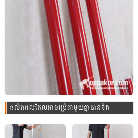
ផលិតផលដែលអាចប្រើជាមួយគ្នាបាននិង
ឧបករណ៍នេះ