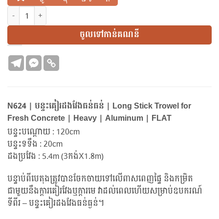
N624 | បន្ទះគៀរដងវែងធន់ធន់ | អាលុយមីញុម | Long Stick Trowel f
ចូលទៅកាន់គណនី
N624 | បន្ទះគៀរដងវែងធន់ធន់ | Long Stick Trowel for
Fresh Concrete | Heavy | Aluminum | FLAT
បន្ទះបណ្តោយ : 120cm
បន្ទះទទឹង : 20cm
ដងប្រវែង : 5.4m (3កង់X1.8m)
បន្ទាប់ពីបេតុងត្រូវបានចែកចាយទៅលើពាសពេញផ្ទៃ និងកម្រិត
ជាមួយនឹងក្តារគៀរវែងឬក្តារមេ វាដល់ពេលហើយសម្រាប់ឧបករណ៍
ទីពីរ – បន្ទះគៀរដងវែងធន់ធ្ងន់។