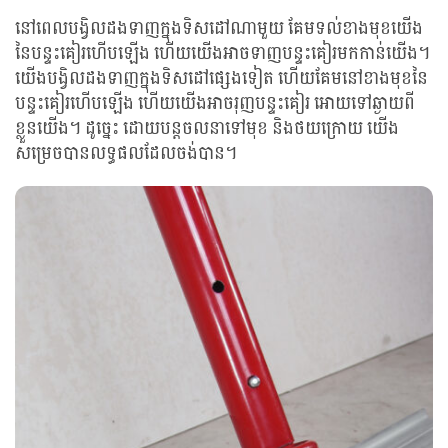
នៅពេលបង្វិលដងទាញក្នុងទិសដៅណាមួយ គែមទល់ខាងមុខយើង
នៃបន្ទះគៀរហើបឡើង ហើយយើងអាចទាញបន្ទះគៀរមកកាន់យើង។
យើងបង្វិលដងទាញក្នុងទិសដៅផ្សេងទៀត ហើយគែមនៅខាងមុខនៃ
បន្ទះគៀរហើបឡើង ហើយយើងអាចរុញបន្ទះគៀរ អោយទៅឆ្ងាយពី
ខ្លួនយើង។ ដូច្នេះ ដោយបន្តចលនាទៅមុខ និងថយក្រោយ យើង
សម្រេចបានលទ្ធផលដែលចង់បាន។