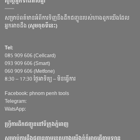
សួស្ដីអ្នកទាំងអស់គ្នា
សម្រាប់ពត៍មានអំពីការទិញនឹងដឹកជញ្ជូនរបស់ហាងពួកយើងដែល
អ្នកអាចដឹង
(សូមចុចទីនេះ)
Tel:
085 909 606 (Cellcard)
093 909 606 (Smart)
060 909 606 (Metfone)
8:30 – 17:30 ថ្ងៃអាទិត្យ – មិនធ្វើការ
Facebook: phnom penh tools
Telegram:
WatsApp:
ហ្វ្រីការដឹកជញ្ជូននៅទីក្រុងភ្នំពេញ
សម្រាប់ការដឹងជញ្ជូនតាមខេត្តហាងយើងខ្ញុំក៏អាចផ្ញើតាមឡាន