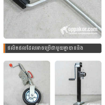
ផលិតផលដែលអាចប្រើជាមួយគ្នាបាននិង
ឧបករណ៍នេះ