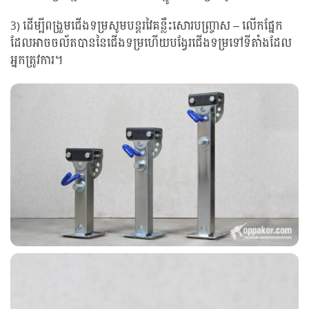
3) ដើម្បីពង្រួមជើងទម្រសូមបន្តរវៃគន្លឹះសោរបញ្ច្រាស – លើកផ្នែក
ដែលអាចចល័តបាននៃជើងទម្រហើយបង្វែរជើងទម្រទៅទីតាំងដែល
អ្នកត្រូវការ។