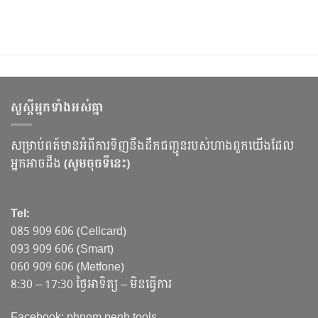
សួស្ដីអ្នកទាំងអស់គ្នា
សម្រាប់ពត៍មានអំពីការទិញនឹងដឹកជញ្ជូនរបស់ហាងពួកយើងដែល
អ្នកអាចដឹង
(សូមចុចទីនេះ)
Tel:
085 909 606 (Cellcard)
093 909 606 (Smart)
060 909 606 (Metfone)
8:30 – 17:30 ថ្ងៃអាទិត្យ – មិនធ្វើការ
Facebook: phnom penh tools