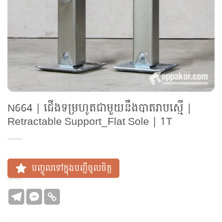
N664 | ជើងទម្រហូតជាមួយនឹងបាតរាបស្មើ |
Retractable Support_Flat Sole | 1T
បញ្ចូលទៅក្នុងបញ្ជីចូលចិត្ត