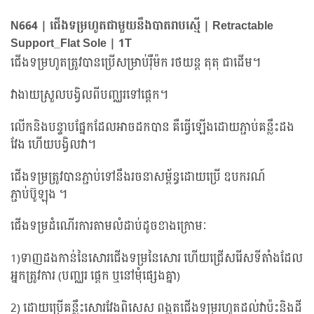
N664 | ជើងទម្រហូតជាមួយនឹងបាតរាបស្មើ | Retractable
Support_Flat Sole | 1T
ជើងទម្រហូតត្រូវបានប្រើសម្រាប់រ៉ឺម៉ក រថយន្ត តុតុ ជាដើម។
វាងាយស្រួលបង្វិលពីបញ្ឈរទៅផ្ដេក។
លើកនិងបន្ទាបផ្នែកដែលអាចដកបាន គឺធ្វើឡើងដោយភ្ជាប់គន្លឹះដង
វែង ហើយបង្វិលវា។
ជើងទម្រត្រូវបានភ្ជាប់ទៅនឹងរចនាសម្ព័ន្ធដោយប្រើ ឧបករណ៍
ភ្ជាប់ប៊ូឡុង ។
ជើងទម្រដំណើរការតាមលំដាប់ដូចខាងក្រោមៈ
1)ទាញដងកាន់នៃសោរជើងទម្រនៃសោរ ហើយជ្រើសរើសទីតាំងដែល
អ្នកត្រូវការ (បញ្ឈរ ផ្ដេក ឬនៅមុំផ្សេងគ្នា)
2) ដោយប្រើគន្លឹះសោរវែងពិសេស ពង្លូតជើងទម្ររហូតដល់វាប៉ះនិងដី