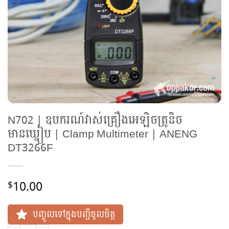
N702 | ឧបករណ៍វាស់គ្រឿងអេឡិចត្រូនិច
មានឃ្នៀប | Clamp Multimeter | ANENG
DT3266F
10.00
$
បញ្ចូលទៅក្នុងបញ្ជីចូលចិត្ត