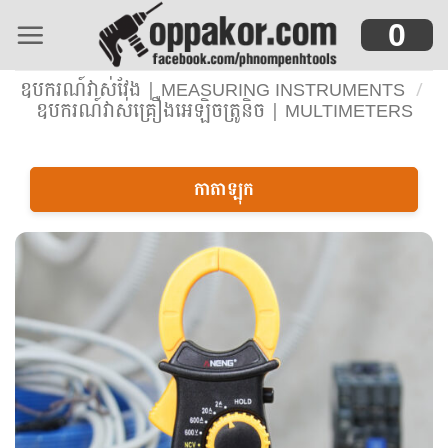
Skip
0
to
content
ឧបករណ៍វាស់វែង | MEASURING INSTRUMENTS
/
ឧបករណ៍វាស់គ្រឿងអេឡិចត្រូនិច | MULTIMETERS
កាតាឡុក