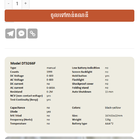
N702 | ឧបករណ៍វាស់គ្រឿងអេឡិចត្រូនិចមានឃ្នៀប | Clamp Multimete
ចូលទៅកាន់គណនី