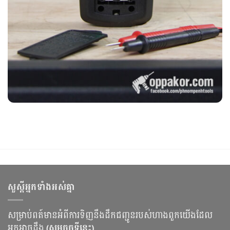
សួស្ដីអ្នកទាំងអស់គ្នា
សម្រាប់ពត៍មានអំពីការទិញនឹងដឹកជញ្ជូនរបស់ហាងពួកយើងដែល
អ្នកអាចដឹង
(សូមចុចទីនេះ)