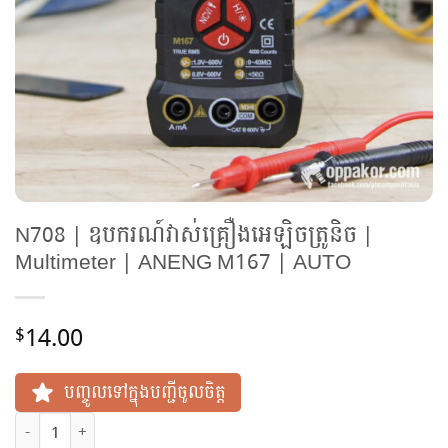
N708 | ឧបករណ៍វាស់គ្រឿងអេឡិចត្រូនិច |
Multimeter | ANENG M167 | AUTO
14.00
$
បញ្ចូលទៅក្នុងបញ្ជីចូលចិត្ត
N708 | ឧបករណ៍វាស់គ្រឿងអេឡិចត្រូនិច | Multimeter | ANENG M167