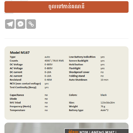
ចូលទៅកាន់គណនី