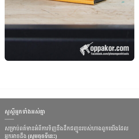
សួស្ដីអ្នកទាំងអស់គ្នា
សម្រាប់ពត៍មានអំពីការទិញនឹងដឹកជញ្ជូនរបស់ហាងពួកយើងដែល
អ្នកអាចដឹង
(សូមចុចទីនេះ)