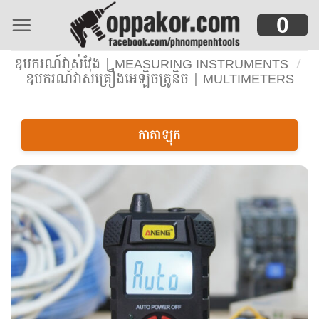
Skip
0
to
content
ឧបករណ៍វាស់វែង | MEASURING INSTRUMENTS
/
ឧបករណ៍វាស់គ្រឿងអេឡិចត្រូនិច | MULTIMETERS
កាតាឡុក