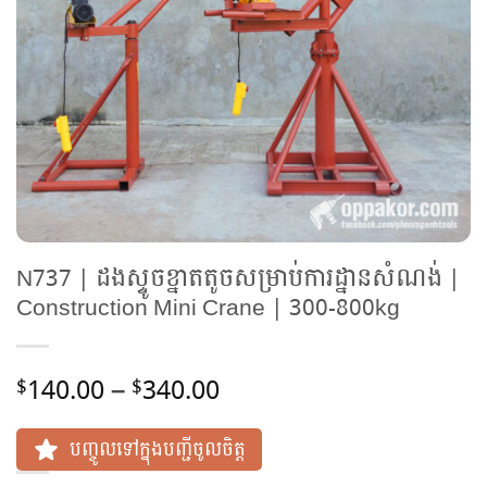
N737 | ដងស្ទូចខ្នាតតូចសម្រាប់ការដ្នានសំណង់ |
Construction Mini Crane | 300-800kg
Price
140.00
–
340.00
$
$
range:
$140.00
បញ្ចូលទៅក្នុងបញ្ជីចូលចិត្ត
through