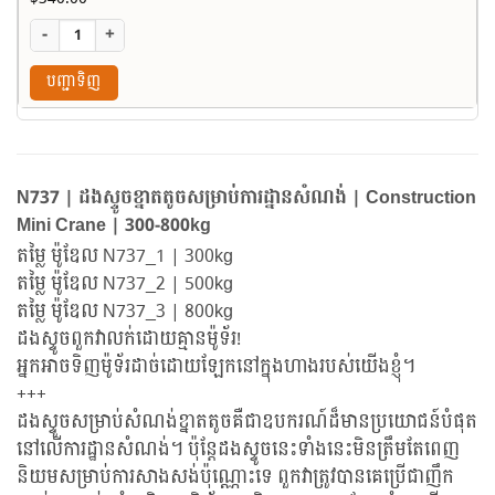
-
+
បញ្ជាទិញ
N737 | ដងស្ទូចខ្នាតតូចសម្រាប់ការដ្នានសំណង់ | Construction
Mini Crane | 300-800kg
តម្លៃ ម៉ូឌែល N737_1 | 300kg
តម្លៃ ម៉ូឌែល N737_2 | 500kg
តម្លៃ ម៉ូឌែល N737_3 | 800kg
ដងស្ទូចពួកវាលក់ដោយគ្មានម៉ូទ័រ!
អ្នកអាចទិញម៉ូទ័រដាច់ដោយឡែកនៅក្នុងហាងរបស់យើងខ្ញុំ។
+++
ដងស្ទូចសម្រាប់សំណង់ខ្នាតតូចគឺជាឧបករណ៍ដ៏មានប្រយោជន៍បំផុត
នៅលើការដ្ឋានសំណង់។ ប៉ុន្តែដងស្ទូចនេះទាំងនេះមិនត្រឹមតែពេញ
និយមសម្រាប់ការសាងសង់ប៉ុណ្ណោះទេ ពួកវាត្រូវបានគេប្រើជាញឹក