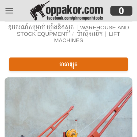
Skip
0
to
content
ឧបករណ៍សម្រាប់ ឃ្លាំងនិងស្តុក | WAREHOUSE AND
STOCK EQUPMENT
/
ម៉ាស៊ីនលើក | LIFT
MACHINES
កាតាឡុក