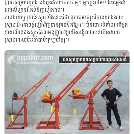
ញាប់សម្រាប់ឃ្លាំង និងក្នុងវិស័យកសិកម្ម។ អ្នកខ្លះថែមទាំងតម្លើងវា
នៅលើឡានដឹកទំនិញទៀតផង។
ភាពងាយស្រួលនៃស្ទូចទាំងនេះគឺថា ពួកគេអាចរុះរើបានយ៉ាងងាយ
ស្រួល និងអាចផ្គុំឡើងវិញបានគ្រប់ទីកន្លែង។ ម៉ូទ័រមានទីតាំងនៅផ្នែក
ខាងលើនៃដងស្ទូចដែលអនុញ្ញាតឱ្យយើងបង្វិលវាបានយ៉ាងងាយ
ស្រួលដោយមិនចាំបាច់ត្រឡប់ខ្សែ។