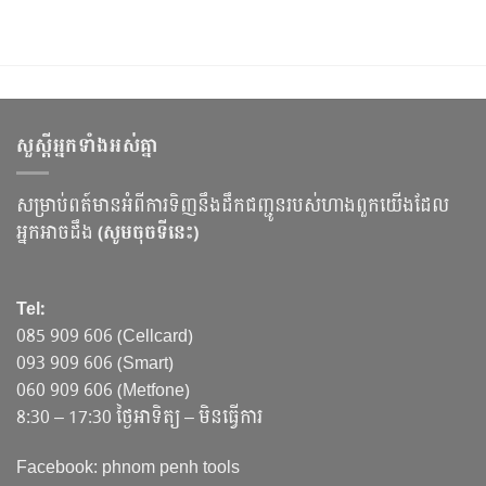
សួស្ដីអ្នកទាំងអស់គ្នា
សម្រាប់ពត៍មានអំពីការទិញនឹងដឹកជញ្ជូនរបស់ហាងពួកយើងដែល
អ្នកអាចដឹង
(សូមចុចទីនេះ)
Tel:
085 909 606 (Cellcard)
093 909 606 (Smart)
060 909 606 (Metfone)
8:30 – 17:30 ថ្ងៃអាទិត្យ – មិនធ្វើការ
Facebook: phnom penh tools