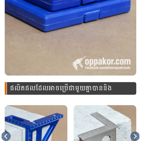
ផលិតផលដែលអាចប្រើជាមួយគ្នាបាននិង
ឧបករណ៍នេះ