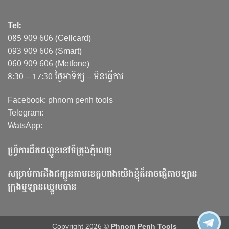
Tel:
085 909 606 (Cellcard)
093 909 606 (Smart)
060 909 606 (Metfone)
8:30 – 17:30 ថ្ងៃអាទិត្យ – មិនធ្វើការ
Facebook: phnom penh tools
Telegram:
WatsApp:
ហ្វ្រីការដឹកជញ្ជូននៅទីក្រុងភ្នំពេញ
សម្រាប់ការដឹងជញ្ជូនតាមខេត្តហាងយើងខ្ញុំក៏អាចផ្ញើតាមឡាន
ក្រុងឬឡានឈ្នួលបាន
Copyright 2026 ©
Phnom Penh Tools