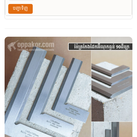
បញ្ជាទិញ