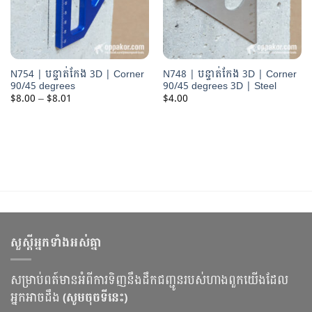
N754 | បន្ទាត់កែង 3D | Corner
N748 | បន្ទាត់កែង 3D | Corner
90/45 degrees
90/45 degrees 3D | Steel
Price
$
8.00
–
$
8.01
$
4.00
range:
$8.00
through
$8.01
សួស្ដីអ្នកទាំងអស់គ្នា
សម្រាប់ពត៍មានអំពីការទិញនឹងដឹកជញ្ជូនរបស់ហាងពួកយើងដែល
អ្នកអាចដឹង
(សូមចុចទីនេះ)