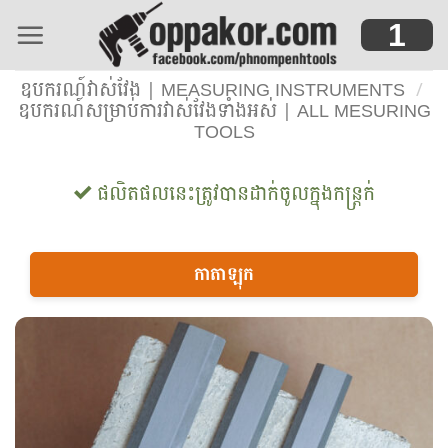
Skip
1
to
content
ឧបករណ៍វាស់វែង | MEASURING INSTRUMENTS
/
ឧបករណ៍សម្រាប់ការវាស់វែងទាំងអស់ | ALL MESURING
TOOLS
ផលិតផលនេះត្រូវបានដាក់ចូលក្នុងកន្ត្រក់
កាតាឡុក