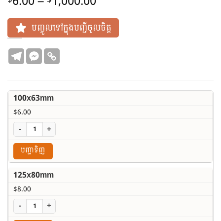
Price
6.00
–
1,000.00
range:
$6.00
បញ្ចូលទៅក្នុងបញ្ជីចូលចិត្ត
through
$1,000.00
100x63mm
$
6.00
-
+
បញ្ជាទិញ
125x80mm
$
8.00
-
+