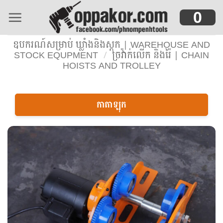
Skip
0
to
content
ឧបករណ៍សម្រាប់ ឃ្លាំងនិងស្តុក | WAREHOUSE AND
STOCK EQUPMENT
/
ច្រវ៉ាក់លើក និងរ៉ៃ | CHAIN
HOISTS AND TROLLEY
កាតាឡុក