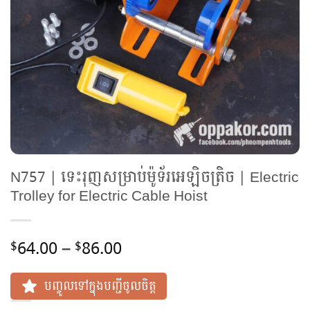
N757 | ទេះរុញសម្រាប់ម៉ូទ័រអេឡិចត្រិច | Electric
Trolley for Electric Cable Hoist
Price
64.00
–
86.00
$
$
range:
$64.00
បញ្ចូលទៅក្នុងបញ្ជីចូលចិត្ត
through