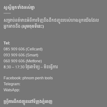
សួស្ដីអ្នកទាំងអស់គ្នា
សម្រាប់ពត៍មានអំពីការទិញនឹងដឹកជញ្ជូនរបស់ហាងពួកយើងដែល
អ្នកអាចដឹង
(សូមចុចទីនេះ)
Tel:
085 909 606 (Cellcard)
093 909 606 (Smart)
060 909 606 (Metfone)
8:30 – 17:30 ថ្ងៃអាទិត្យ – មិនធ្វើការ
Facebook: phnom penh tools
Telegram:
WatsApp:
ហ្វ្រីការដឹកជញ្ជូននៅទីក្រុងភ្នំពេញ