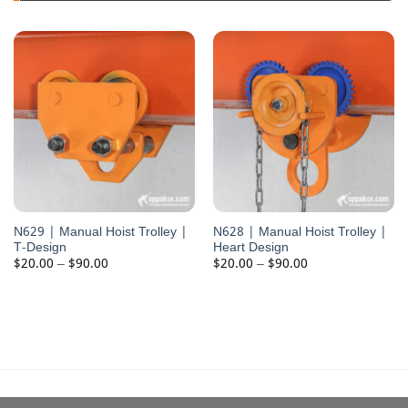
ឧបករណ៍នេះ
N629 | Manual Hoist Trolley |
N628 | Manual Hoist Trolley |
T-Design
Heart Design
Price
Price
$
20.00
–
$
90.00
$
20.00
–
$
90.00
range:
range:
$20.00
$20.00
through
through
$90.00
$90.00