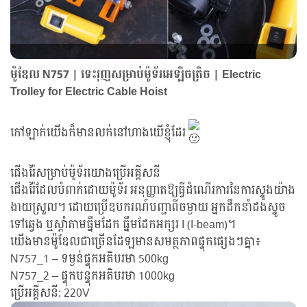
ម៉ូឌែល N757 | ទេះរុញសម្រាប់ម៉ូទ័រអេឡិចត្រិច | Electric
Trolley for Electric Cable Hoist
កៅឡាក់យើងក៏មានលក់នៅហាងយើខ្ញុំដែរ
ជើងរ៉ៃសម្រាប់ម៉ូទ័រយោងប្រើអគ្គីសនី
ជើងរ៉ៃដែលបំពាក់ដោយម៉ូទ័រ អនុញ្ញាតឱ្យធ្វីដំណើរការនៃការស្ទូងយ៉ាង
ងាយស្រួល។ ដោយប្រើឧបករណ៍បញ្ជាពីចម្ងាយ អ្នកដឹកនាំដងស្ទូច
ទៅឆ្វេង ឬស្តាំតាមធ្នឹមដែក ធ្នឹមដែកអក្សរ I (I-beam)។
យើងមានម៉ូឌែលជាច្រើនដែឡមានសមត្ថភាពផ្ទុកផ្សេងៗគ្នា៖
N757_1 – ទម្ងន់ផ្ទុកអតិបរមា 500kg
N757_2 – ផ្ទុកបន្ទុកអតិបរមា 1000kg
ប្រើអគ្គីសនី: 220V