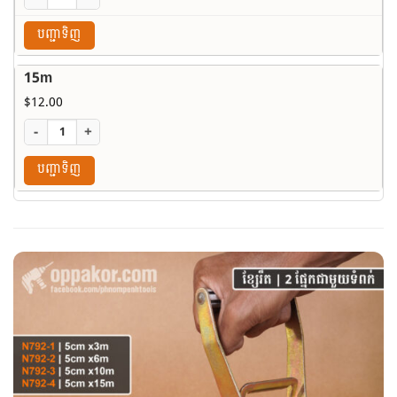
បញ្ជាទិញ
15m
$
12.00
-
+
បញ្ជាទិញ