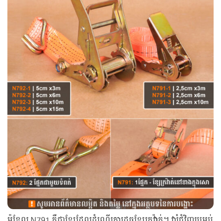
ម៉ូឌែល N791 គឺជាខ្សែដែលដំណើរការដូចខ្សែក្រវ៉ាត់។ វារុំជុំវិញប្រអប់