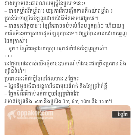
ខាងក្រោមនេះជាគុណសម្បត្តិនៃប្រភេទនេះ៖
– មានកម្លាំងរឹតខ្លាំង។ យន្តការរឹតបង្កើតភាពតឹងយ៉ាងខ្លាំង។
គ្រាន់តែទាញរឹតខ្សែពួរដោយដៃគឺមិនអាចទៅរួចទេ។
– អាចទុកចិត្តបាន។ ខ្សែរឹតអាចទប់ទល់នឹងបន្ទុកធ្ងន់ៗ ហើយយន្ត
ការរឹតមិនអាចស្រាយដូចខ្សែពួរបានទេ។ វាត្រូវបានធានាដោយធ្មេញ
ដែកក្រាស់។
– តូច។ ខ្សែរឹតរមូរងាយស្រួលទុកដាក់ជាងខ្សែពួរក្រាស់។
+++
នៅក្នុងហាងរបស់យើងខ្ញុំមានឧបករណ៍ទាំងនេះជាច្រើនប្រភេទ និង
ច្រើនទំហំ។
ប្រភេទនេះគឺជាម៉ូឌែលដែលមាន 2 ផ្នែក៖
– ផ្នែកទីមួយគឺជាយន្តការរឹតជាមួយទំពក់ និងខ្សែក្រវ៉ាត់ខ្លី
– ផ្នែកទីពីរគឺជាទំពក់ជាមួយខ្សែក្រវ៉ាត់វែង
វាមានខ្សែទទឹង 5cm និងប្រវែង 3m, 6m, 10m និង 15m។