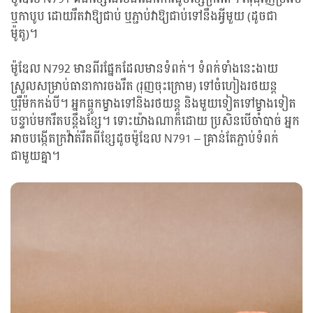
ឬកាបូប ដោយរឹតវាឱ្យជាប់ ឬភ្ជាប់វាឱ្យជាប់ទៅនឹងអ្វីមួយ (ដូចជា
ម៉ូតូ)។
ម៉ូឌែល N792 មានពីរផ្នែកដែលមានទំពក់។ ទំពក់ទាំងនេះងាយ
ស្រួលសម្រាប់ធានាការចងរឹត (រុញចុះក្រោម) ទៅចំហៀងរថយន្ត
ឬរ៉ឺម៉កកង់បី។ អ្នកធ្ពូកម្ខាងទៅនិងរថយន្ត និងមួយទៀតទៅម្ខាងទៀត
បន្ទាប់មករឹតបន្តឹងខ្សែ។ ទោះយ៉ាងណាក៏ដោយ ប្រសិនបើចាំបាច់ អ្នក
អាចបង្កើតក្រវ៉ាត់រឹតពីខ្សែដូចម៉ូឌែល N791 – គ្រាន់តែភ្ជាប់ទំពក់
ជាមួយគ្នា។