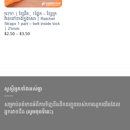
N791 | ខ្សែរឹត_ 1ផ្នែក – ខ្សែក្រ
វ៉ាត់នៅខាងក្នុងសោ | Ratchet
Straps 1 part – belt inside lock
| 25mm
Price
$
2.50
–
$
3.50
range:
$2.50
through
$3.50
សួស្ដីអ្នកទាំងអស់គ្នា
សម្រាប់ពត៍មានអំពីការទិញនឹងដឹកជញ្ជូនរបស់ហាងពួកយើងដែល
អ្នកអាចដឹង
(សូមចុចទីនេះ)