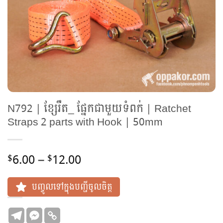
N792 | ខ្សែរឹត_ ផ្នែកជាមួយទំពក់ | Ratchet
Straps 2 parts with Hook | 50mm
Price
6.00
–
12.00
$
$
range:
$6.00
បញ្ចូលទៅក្នុងបញ្ជីចូលចិត្ត
through
$12.00