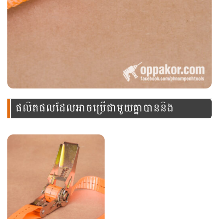
ផលិតផលដែលអាចប្រើជាមួយគ្នាបាននិង
ឧបករណ៍នេះ