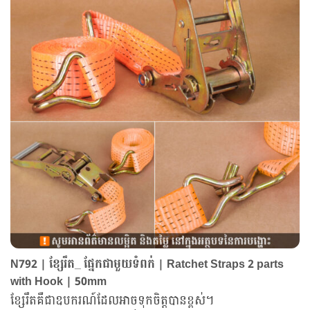
N792 | ខ្សែរឹត_ ផ្នែកជាមួយទំពក់ | Ratchet Straps 2 parts
with Hook | 50mm
ខ្សែរឹតគឺជាឧបករណ៍ដែលអាចទុកចិត្តបានខ្ពស់។