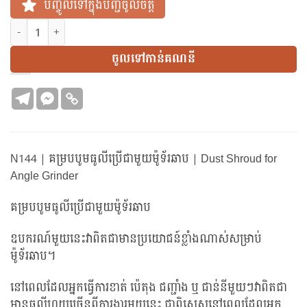
បញ្ចូលទៅក្នុងបញ្ជីចូលចិត្ត
N144 | គម្របបូមធូលីប្រើជាមួយម៉ូទ័រឆាប | Dust Shroud for Angle Gr
ចូលទៅកាន់គណនី
N144 | គម្របបូមធូលីប្រើជាមួយម៉ូទ័រឆាប | Dust Shroud for
Angle Grinder
គម្របបូមធូលីប្រើជាមួយម៉ូទ័រឆាប
ឧបករណ៍មួយនេះវាពិតជាមានប្រយោជន៍ខ្លាំងណាស់សម្រាប់
ម៉ូទ័រឆាប។
នៅពេលដែលអ្នកធ្វើការខាត់ ប៉េតុង ជញ្ជាំង ឬ ជាន់នីមួយៗវាពិតជា
មានធូលីហុយច្រើនពីការងារមួយនេះ ជាពិសេសនៅពេលដែលអ្នក