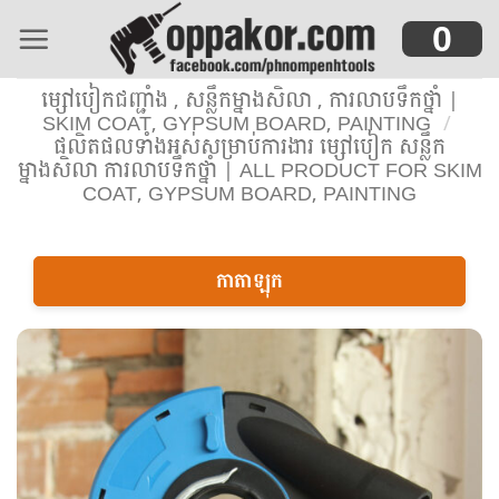
Skip
0
to
content
ម្សៅបៀកជញ្ជាំង , សន្លឹកម្នាងសិលា , ការលាបទឹកថ្នាំ |
SKIM COAT, GYPSUM BOARD, PAINTING
/
ផលិតផលទាំងអស់សម្រាប់ការងារ ម្សៅបៀក សន្លឹក
ម្នាងសិលា ការលាបទឹកថ្នាំ | ALL PRODUCT FOR SKIM
COAT, GYPSUM BOARD, PAINTING
កាតាឡុក