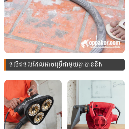
ផលិតផលដែលអាចប្រើជាមួយគ្នាបាននិង
ឧបករណ៍នេះ