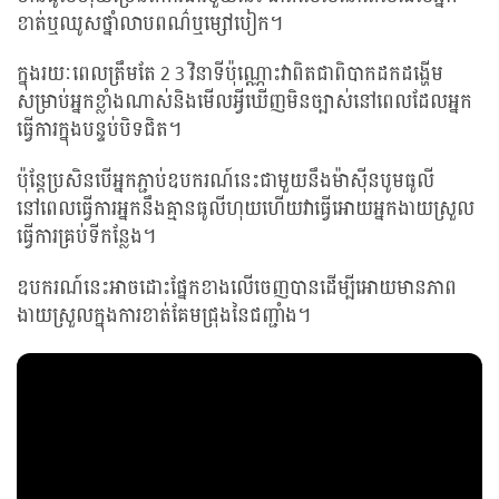
ខាត់ឬឈូសថ្នាំលាបពណ៌ឬម្សៅបៀក។
ក្នុងរយៈពេលត្រឹមតែ 2 3 វិនាទីប៉ុណ្ណោះវាពិតជាពិបាកដកដង្ហើម
សម្រាប់អ្នកខ្លាំងណាស់និងមើលអ្វីឃើញមិនច្បាស់នៅពេលដែលអ្នក
ធ្វើការក្នុងបន្ទប់បិទជិត។
ប៉ុន្តែប្រសិនបើអ្នកភ្ជាប់ឧបករណ៍នេះជាមួយនឹងម៉ាស៉ីនបូមធូលី
នៅពេលធ្វើការអ្នកនឹងគ្មានធូលីហុយហើយវាធ្វើអោយអ្នកងាយស្រួល
ធ្វើការគ្រប់ទីកន្លែង។
ឧបករណ៍នេះអាចដោះផ្នែកខាងលើចេញបានដើម្បីអោយមានភាព
ងាយស្រួលក្នុងការខាត់គែមជ្រុងនៃជញ្ជាំង។