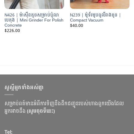
N426 | ម៉ាស៊ីនតូចសម្រាប់ប៉ូលា
N239 | ម៉ូទ័រមូបធូលីរាងតូច |
បេតុង | Mini Grinder For Polish
Compact Vacuum
Concrete
$
40.00
$
226.00
សួស្ដីអ្នកទាំងអស់គ្នា
សម្រាប់ពត៍មានអំពីការទិញនឹងដឹកជញ្ជូនរបស់ហាងពួកយើងដែល
អ្នកអាចដឹង
(សូមចុចទីនេះ)
Tel: