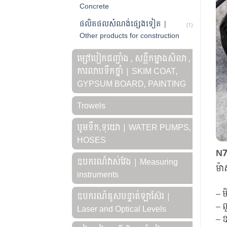
Concrete
ផលិតផលសំណង់ផ្សេងទៀត |
(1)
Other products for construction
ម្សៅបៀកជញ្ជាំង , សន្លឹកម្នាងសិលា ,
ការលាបទឹកថ្នាំ | SKIM COAT,
GYPSUM BOARD, PAINTING
Trowels
បូមទឹក,ទុយោ | WATER PUMPS,
HOSES
N7
ឧបករណ៍វាស់វែង | Measuring
ម៉
instruments
– ម
ឧបករណ៍គូសបន្ទាត់ឡាស៊ែរ |
– ព
Laser and Optical Levels
– ឧ