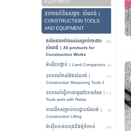
EQUPMENT
ឧបករណ៍និងសម្ភារៈ សំណង់ |
CONSTRUCTION TOOLS
AND EQUIPMENT
ផលិតផលទាំងអស់សម្រាប់ការងារ
(96)
សំណង់ | All products for
Construction Works
ម៉ាស៊ីនបង្ហាប់ | Land Compactors
(4)
ឧបករណ៍វាស់វែងសំណង់ |
(11)
Construction Measuring Tools 2
ឧបករណ៍ធ្វើការជាមួយដែកសសៃរ |
(12)
Tools work with Rebar
ការលើកសម្រាប់ការដ្ឋានសំណង់ |
(4)
Construction Lifting
ម៉ាស៊ីនកាត់បេតុងនិងម៉ូទ័រកាត់
(24)