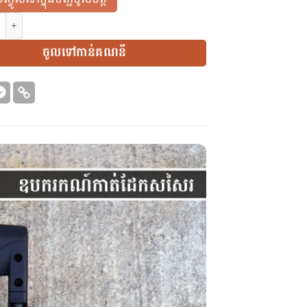
ឧបករកណ៍កាត់ដែកសសៃរ | Electric Rebar Cutter | 850w | 4-16mm qua
ចូលទៅកាន់គណនី