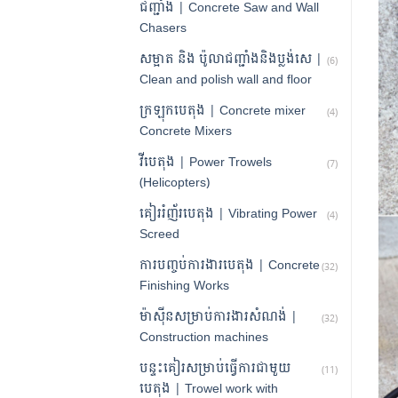
ជញ្ជាំង | Concrete Saw and Wall
Chasers
សម្អាត និង ប៉ូលាជញ្ជាំងនិងប្លង់សេ |
(6)
Clean and polish wall and floor
ក្រឡុកបេតុង | Concrete mixer
(4)
Concrete Mixers
វីបេតុង | Power Trowels
(7)
(Helicopters)
គៀររំញ័របេតុង | Vibrating Power
(4)
Screed
ការបញ្ចប់ការងារបេតុង | Concrete
(32)
Finishing Works
ម៉ាស៊ីនសម្រាប់ការងារសំណង់ |
(32)
Construction machines
បន្ទះគៀរសម្រាប់ធ្វើការជាមួយ
(11)
បេតុង | Trowel work with