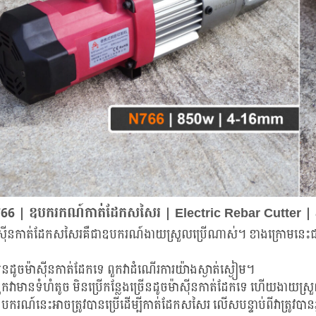
66 | ឧបករកណ៍កាត់ដែកសសៃរ | Electric Rebar Cutter 
ាស៊ីនកាត់ដែកសសៃរគឺជាឧបករណ៍ងាយស្រួលប្រើណាស់។ ខាងក្រោមនេះជាគ
ិនដូចម៉ាស៊ីនកាត់ដែកទេ ពួកវាដំណើរការយ៉ាងស្ងាត់ស្ងៀម។
ួកវាមានទំហំតូច មិនប្រើកន្លែងច្រើនដូចម៉ាស៊ីនកាត់ដែកទេ ហើយងាយស្
បករណ៍នេះអាចត្រូវបានប្រើដើម្បីកាត់ដែកសសៃរ លើសបន្ទាប់ពីវាត្រូវបានភ