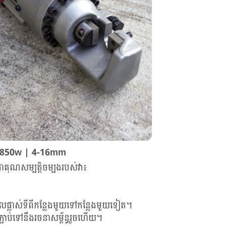
| 850w | 4-16mm
ុណសម្បត្តិចម្បងរបស់វា៖
រួលផ្លាស់ទីពីកន្លែងមួយទៅកន្លែងមួយទៀត។
្ជាប់ទៅនឹងរចនាសម្ព័ន្ធរួចហើយ។