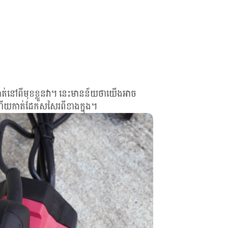
ាកាត់នៅពីមុខខ្លួនវា។ នេះមានន័យថាយើងអាច
ើយ ហើយកាត់ដែកសសៃរពីខាងក្នុង។