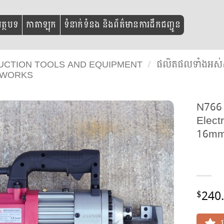
ត្ថបទ
កាតាឡុក
ទំនាក់ទំនង និងព័ត៌មានការដឹកជញ្ជូន
TRUCTION TOOLS AND EQUIPMENT
/
ផលិតផលទាំងអស់ស
 WORKS
N766
Elect
16m
240
$