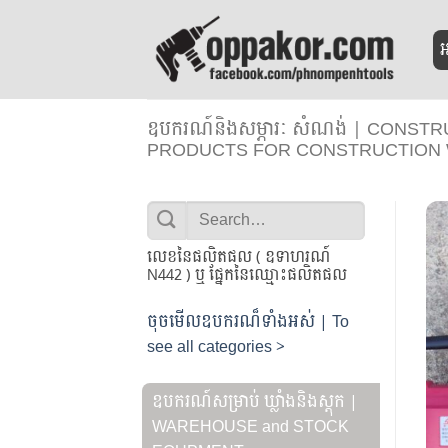
Skip
to
អ
content
ឧបករណ៍និងសម្ភារៈ សំណង់ | CONS
PRODUCTS FOR CONSTRUCTION
Search
for:
លេខនៃផលិតផល ( ឧទាហរណ៍
N442 ) ឬ ផ្នែកនៃឈ្មោះផលិតផល
ចុចមើលឧបករណ៏ទាំងអស់ | To
see all categories >
ឧបករណ៍សម្រាប់ ឃ្លាំងនិងស្តុក |
WAREHOUSE and STOCK