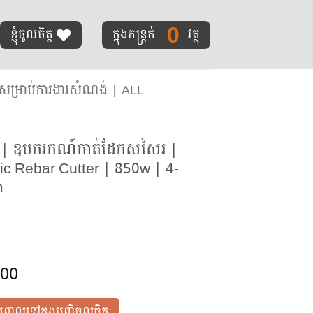
0
ខ្ញុំចូលចិត្ត
ក្នុងកន្ត្រក់
វត្ថុ
ម្រាប់ការងារសំណង់ | ALL
 | ឧបករកណ៍កាត់ដែកសសៃរ |
ric Rebar Cutter | 850w | 4-
m
.00
បញ្ចូលទៅក្នុងបញ្ជីចូលចិត្ត