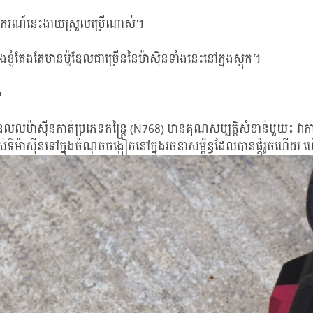
ករណ៍នេះងាយស្រួលប្រើណាស់។
ខ្ញុំតែងតែមានម៉ូឌែលជាច្រើននៃម៉ាស៊ីនទាំងនេះនៅក្នុងស្តុក។
+
ឌែលលម៉ាស៊ីនកាត់ប្រភេទកន្ត្រៃ (N768) មានគុណសម្បត្តិសំខាន់មួយ៖ វ
ាស់ទីម៉ាស៊ីនទៅក្នុងចំណុចចង្អៀតនៅក្នុងរចនាសម្ព័ន្ធដែលបានផ្គុំរួចហ