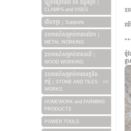
ខ្នៀបគៀបឈើ និង ដង្គុំគៀប |
CLAMPS and VISES
ឧប
ជើងទម្រ | Supports
យើង
ឧបករណ៍សម្រាប់ការងារដែក |
++
METAL WORKING
ម៉ូ
ឧបករណ៍សម្រាប់ជាងឈើ |
ផ្ល
WOOD WORKING
ឧបករណ៍សម្រាប់ការងារថ្មនិង
ការ៉ូ | STONE AND TILES
(28)
WORKS
HOMEWORK and FARMING
PRODUCTS
POWER TOOLS