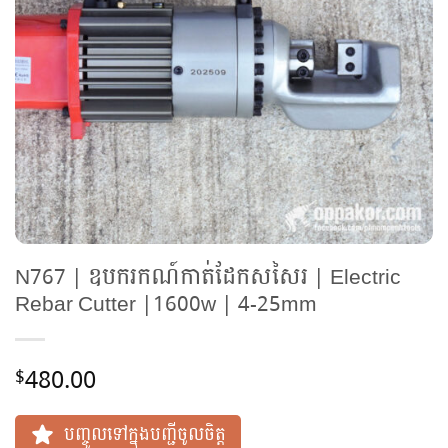
N767 | ឧបករកណ៍កាត់ដែកសសៃរ | Electric
Rebar Cutter |1600w | 4-25mm
480.00
$
បញ្ចូលទៅក្នុងបញ្ជីចូលចិត្ត