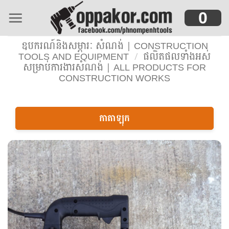
Skip
0
to
content
ឧបករណ៍និងសម្ភារៈ សំណង់ | CONSTRUCTION
TOOLS AND EQUIPMENT
/
ផលិតផលទាំងអស់
សម្រាប់ការងារសំណង់ | ALL PRODUCTS FOR
CONSTRUCTION WORKS
កាតាឡុក