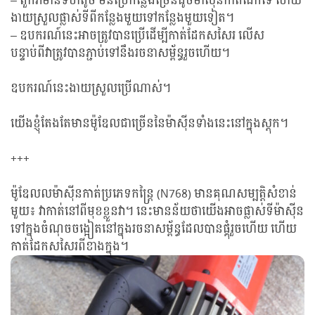
– ពួកវាមានទំហំតូច មិនប្រើកន្លែងច្រើនដូចម៉ាស៊ីនកាត់ដែកទេ ហើយ
ងាយស្រួលផ្លាស់ទីពីកន្លែងមួយទៅកន្លែងមួយទៀត។
– ឧបករណ៍នេះអាចត្រូវបានប្រើដើម្បីកាត់ដែកសសៃរ លើស
បន្ទាប់ពីវាត្រូវបានភ្ជាប់ទៅនឹងរចនាសម្ព័ន្ធរួចហើយ។
ឧបករណ៍នេះងាយស្រួលប្រើណាស់។
យើងខ្ញុំតែងតែមានម៉ូឌែលជាច្រើននៃម៉ាស៊ីនទាំងនេះនៅក្នុងស្តុក។
+++
ម៉ូឌែលលម៉ាស៊ីនកាត់ប្រភេទកន្ត្រៃ (N768) មានគុណសម្បត្តិសំខាន់
មួយ៖ វាកាត់នៅពីមុខខ្លួនវា។ នេះមានន័យថាយើងអាចផ្លាស់ទីម៉ាស៊ីន
ទៅក្នុងចំណុចចង្អៀតនៅក្នុងរចនាសម្ព័ន្ធដែលបានផ្គុំរួចហើយ ហើយ
កាត់ដែកសសៃរពីខាងក្នុង។