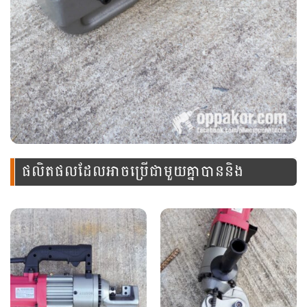
ផលិតផលដែលអាចប្រើជាមួយគ្នាបាននិង
ឧបករណ៍នេះ