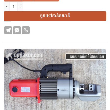
N767 | ឧបករកណ៍កាត់ដែកសសៃរ | Electric Rebar Cutter |1600w | 
ចូលទៅកាន់គណនី