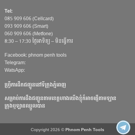
Tel:
085 909 606 (Cellcard)
093 909 606 (Smart)
060 909 606 (Metfone)
8:30 – 17:30 ថ្ងៃអាទិត្យ – មិនធ្វើការ
Facebook: phnom penh tools
Telegram:
WatsApp:
ហ្វ្រីការដឹកជញ្ជូននៅទីក្រុងភ្នំពេញ
សម្រាប់ការដឹងជញ្ជូនតាមខេត្តហាងយើងខ្ញុំក៏អាចផ្ញើតាមឡាន
ក្រុងឬឡានឈ្នួលបាន
Copyright 2026 ©
Phnom Penh Tools