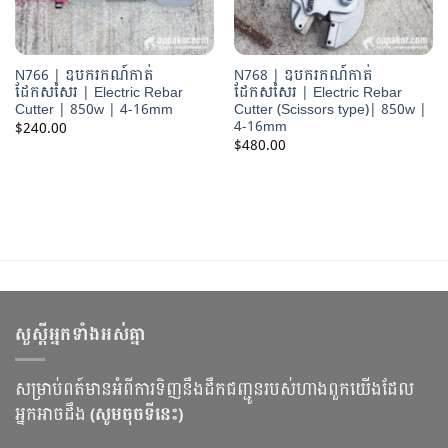
N766 | ឧបករកណ៍កាត់
N768 | ឧបករកណ៍កាត់
ដែកសសៃរ | Electric Rebar
ដែកសសៃរ | Electric Rebar
Cutter | 850w | 4-16mm
Cutter (Scissors type)| 850w |
4-16mm
$
240.00
$
480.00
សួស្ដីអ្នកទាំងអស់គ្នា
សម្រាប់ពត៍មានអំពីការទិញនឹងដឹកជញ្ជូនរបស់ហាងពួកយើងដែល
អ្នកអាចដឹង
(សូមចុចទីនេះ)