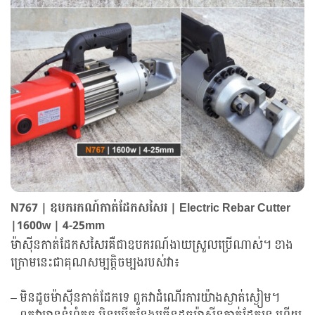
N767 | ឧបករកណ៍កាត់ដែកសសៃរ | Electric Rebar Cutter
|1600w | 4-25mm
ម៉ាស៊ីនកាត់ដែកសសៃរគឺជាឧបករណ៍ងាយស្រួលប្រើណាស់។ ខាង
ក្រោមនេះជាគុណសម្បត្តិចម្បងរបស់វា៖
– មិនដូចម៉ាស៊ីនកាត់ដែកទេ ពួកវាដំណើរការយ៉ាងស្ងាត់ស្ងៀម។