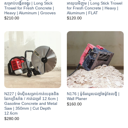
សម្រាប់បង្កើតចង្អូរ | Long Stick
អាលុយមីញុម | Long Stick Trowel
Trowel for Fresh Concrete |
for Fresh Concrete | Heavy |
Heavy | Aluminum | Grooves
Aluminum | FLAT
$
210.00
$
120.00
N227 | ម៉ាស៊ីនសម្រាប់កាត់បេតុងនិង
N176 | ម៉ូទ័រឈូសជញ្ជាំងម៉ូឌែលថ្មី |
ដែកប្រើសាំង / កាត់ជម្រៅ 12.6cm |
Wall Planer
Gasoline Concrete and Metal
$
160.00
Saw | 350mm | Cut Depth
12.6cm
$
280.00