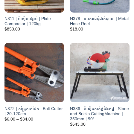
N311 | ម៉ាស៊ីនបង្ហាប់ | Plate
N378 | ឧបករណ៍រុំដាក់ទុយោ | Metal
Compactor | 120kg
Hose Reel
$
850.00
$
18.00
N372 | កន្ត្រៃកាត់ដែក | Bolt Cutter
N386 | ម៉ាស៊ីនកាត់ថ្មនិងឥដ្ឋ | Stone
| 20-120cm
and Bricks CuttingMachine |
350mm | 90°
Price
$
6.00
–
$
34.00
range:
$
643.00
$6.00
through