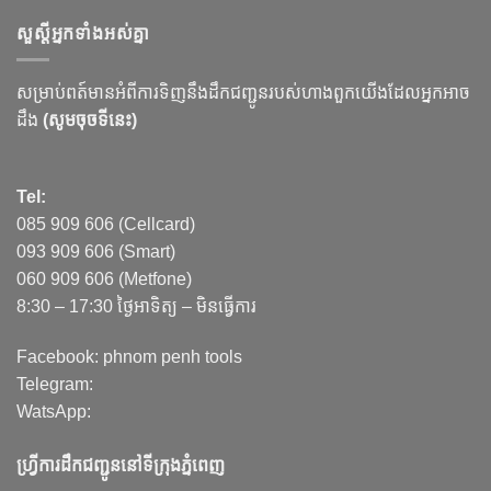
សួស្ដីអ្នកទាំងអស់គ្នា
សម្រាប់ពត៍មានអំពីការទិញនឹងដឹកជញ្ជូនរបស់ហាងពួកយើងដែលអ្នកអាច
ដឹង
(សូមចុចទីនេះ)
Tel:
085 909 606 (Cellcard)
093 909 606 (Smart)
060 909 606 (Metfone)
8:30 – 17:30 ថ្ងៃអាទិត្យ – មិនធ្វើការ
Facebook: phnom penh tools
Telegram:
WatsApp:
ហ្វ្រីការដឹកជញ្ជូននៅទីក្រុងភ្នំពេញ