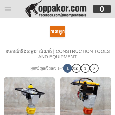
Skip
0
to
content
កាតាឡុក
ឧបករណ៍និងសម្ភារៈ សំណង់ | CONSTRUCTION TOOLS
AND EQUIPMENT
1
2
3
អ្នកឃើញផលិតផល 1–40 នៃ 107