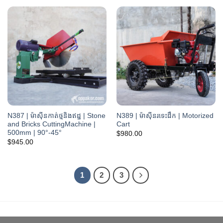
$34.00
N387 | ម៉ាស៊ីនកាត់ថ្មនិងឥដ្ឋ | Stone
N389 | ម៉ាស៊ីនរទេះដឹក | Motorized
and Bricks CuttingMachine |
Cart
500mm | 90°-45°
$
980.00
$
945.00
1
2
3