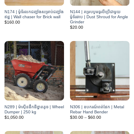
N174 | ម៉ូទ័រលកជញ្ជាំងសម្រាប់ជញ្ជាំង
N144 | គម្របបូមធូលីប្រើជាមួយ
ឥដ្ឋ | Wall chaser for Brick wall
ម៉ូទ័រឆាប | Dust Shroud for Angle
Grinder
$
160.00
$
20.00
N289 | ម៉ាស៊ីនដឹកដីខ្នាតតូច | Wheel
N306 | ឧបករណ៍ពត់ដែក | Metal
Dumper | 250 kg
Rebar Hand Bender
Price
$
1,050.00
$
30.00
–
$
60.00
range:
$30.00
through
$60.00