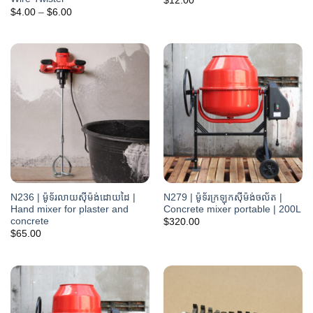
$
12.00
Price
$
4.00
–
$
6.00
range:
$4.00
through
$6.00
N236 | ម៉ូទ័រលាយស៊ីម៉ង់ដោយដៃ |
N279 | ម៉ូទ័រក្រឡុកស៊ីម៉ង់ចល័ត |
Hand mixer for plaster and
Concrete mixer portable | 200L
concrete
$
320.00
$
65.00