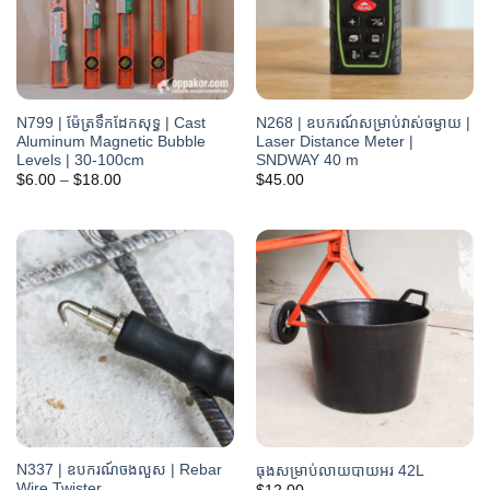
N799 | ម៉ែត្រទឹកដែកសុទ្ធ | Cast
N268 | ឧបករណ៍សម្រាប់វាស់ចម្ងាយ |
Aluminum Magnetic Bubble
Laser Distance Meter |
Levels | 30-100cm
SNDWAY 40 m
Price
$
6.00
–
$
18.00
$
45.00
range:
$6.00
through
$18.00
N337 | ឧបករណ៍ចងលួស | Rebar
ធុងសម្រាប់លាយបាយអរ 42L
Wire Twister